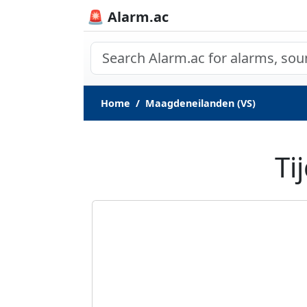
🚨 Alarm.ac
Home
Maagdeneilanden (VS)
Ti