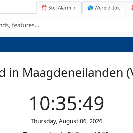
⏰ Stel Alarm in
🌎 Wereldklok
jd in Maagdeneilanden (
10:35:49
Thursday, August 06, 2026