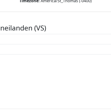
Timezone:
America/St_Thomas (-0400)
neilanden (VS)