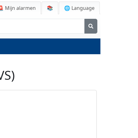
🚨
Mijn alarmen
📚
🌐 Language
VS)