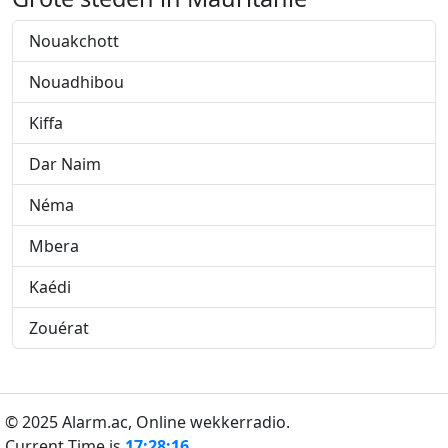
Nouakchott
Nouadhibou
Kiffa
Dar Naim
Néma
Mbera
Kaédi
Zouérat
© 2025 Alarm.ac,
Online wekkerradio.
Current Time is
17:28:16