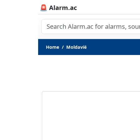
🚨 Alarm.ac
Home
Moldavië