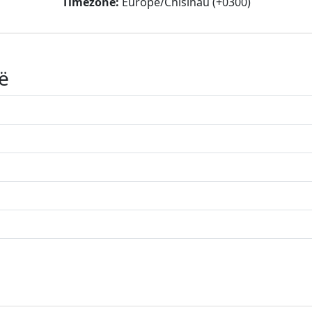
Timezone:
Europe/Chisinau (+0300)
ë