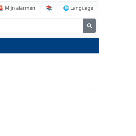
🚨
Mijn alarmen
📚
🌐 Language