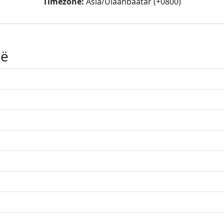
Timezone:
Asia/Ulaanbaatar (+0800)
ië