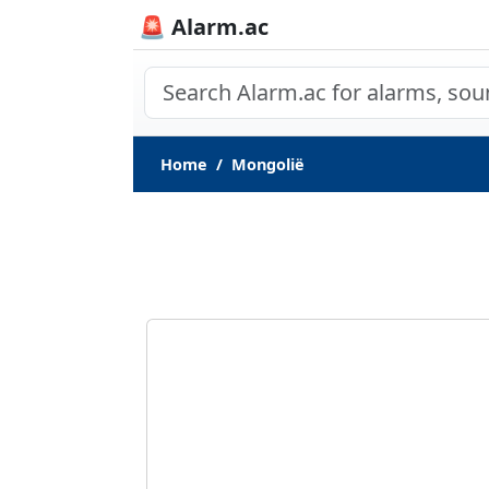
🚨 Alarm.ac
Home
Mongolië