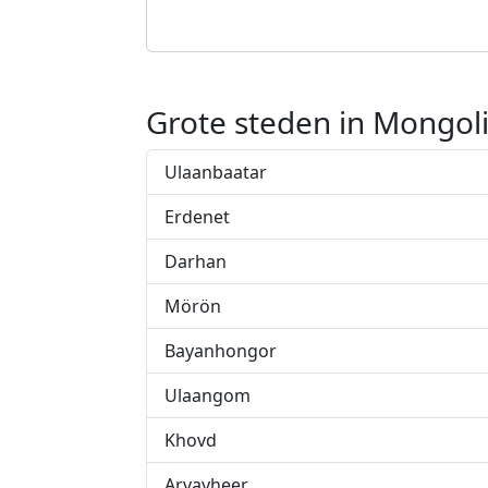
Grote steden in Mongol
Ulaanbaatar
Erdenet
Darhan
Mörön
Bayanhongor
Ulaangom
Khovd
Arvayheer