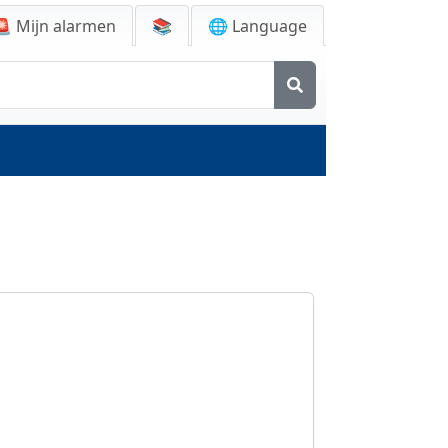
🚨
Mijn alarmen
📚
🌐 Language