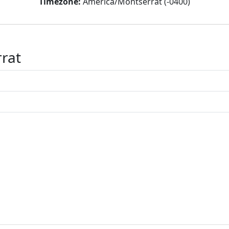
Timezone:
America/Montserrat (-0400)
rrat