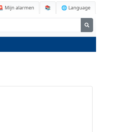
🚨
Mijn alarmen
📚
🌐 Language