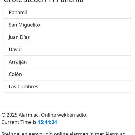
Panamá
San Miguelito
Juan Díaz
David
Arraiján
Colón
Las Cumbres
© 2025 Alarm.ac,
Online wekkerradio.
Current Time is
15:44:34
Stel snel en eenvoudig online alarmen in met Alarm.ac.