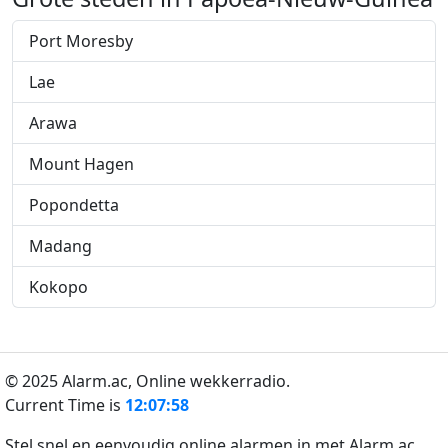
Port Moresby
Lae
Arawa
Mount Hagen
Popondetta
Madang
Kokopo
© 2025 Alarm.ac,
Online wekkerradio.
Current Time is
12:07:59
Stel snel en eenvoudig online alarmen in met Alarm.ac.