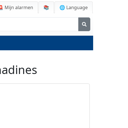
🚨
Mijn alarmen
📚
🌐 Language
nadines