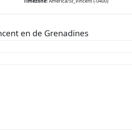
Timezone:
America/St_Vincent (-0400)
incent en de Grenadines