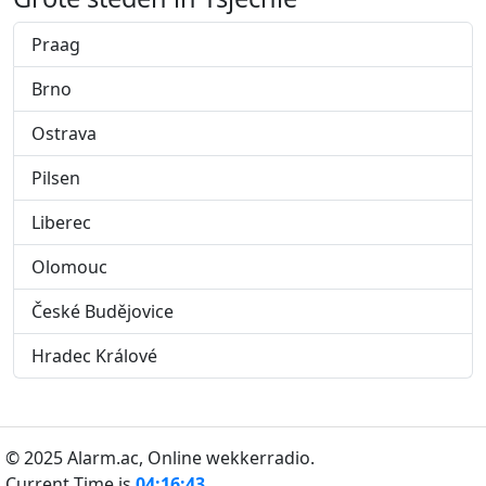
Praag
Brno
Ostrava
Pilsen
Liberec
Olomouc
České Budějovice
Hradec Králové
© 2025 Alarm.ac,
Online wekkerradio.
Current Time is
04:16:44