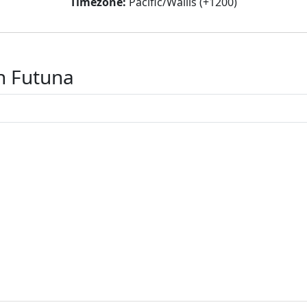
Timezone:
Pacific/Wallis (+1200)
en Futuna