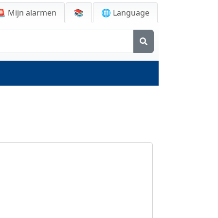
🚨
Mijn alarmen
📚
🌐 Language