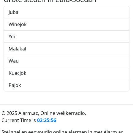
Juba
Winejok
Yei
Malakal
Wau
Kuacjok
Pajok
© 2025 Alarm.ac,
Online wekkerradio.
Current Time is
02:25:56
Stel snel en eenvoudig online alarmen in met Alarm.ac.