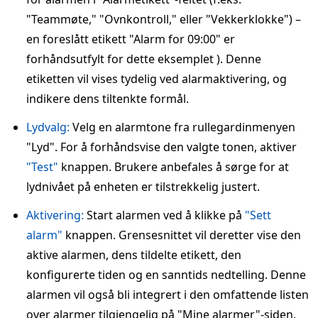
"Teammøte," "Ovnkontroll," eller "Vekkerklokke") –
en foreslått etikett "Alarm for 09:00" er
forhåndsutfylt for dette eksemplet ). Denne
etiketten vil vises tydelig ved alarmaktivering, og
indikere dens tiltenkte formål.
Lydvalg:
Velg en alarmtone fra rullegardinmenyen
"Lyd". For å forhåndsvise den valgte tonen, aktiver
"Test"
knappen. Brukere anbefales å sørge for at
lydnivået på enheten er tilstrekkelig justert.
Aktivering:
Start alarmen ved å klikke på
"Sett
alarm"
knappen. Grensesnittet vil deretter vise den
aktive alarmen, dens tildelte etikett, den
konfigurerte tiden og en sanntids nedtelling. Denne
alarmen vil også bli integrert i den omfattende listen
over alarmer tilgjengelig på "Mine alarmer"-siden.