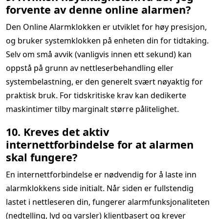
forvente av denne online alarmen?
Den Online Alarmklokken er utviklet for høy presisjon,
og bruker systemklokken på enheten din for tidtaking.
Selv om små avvik (vanligvis innen ett sekund) kan
oppstå på grunn av nettleserbehandling eller
systembelastning, er den generelt svært nøyaktig for
praktisk bruk. For tidskritiske krav kan dedikerte
maskintimer tilby marginalt større pålitelighet.
10. Kreves det aktiv
internettforbindelse for at alarmen
skal fungere?
En internettforbindelse er nødvendig for å laste inn
alarmklokkens side initialt. Når siden er fullstendig
lastet i nettleseren din, fungerer alarmfunksjonaliteten
(nedtelling, lyd og varsler) klientbasert og krever