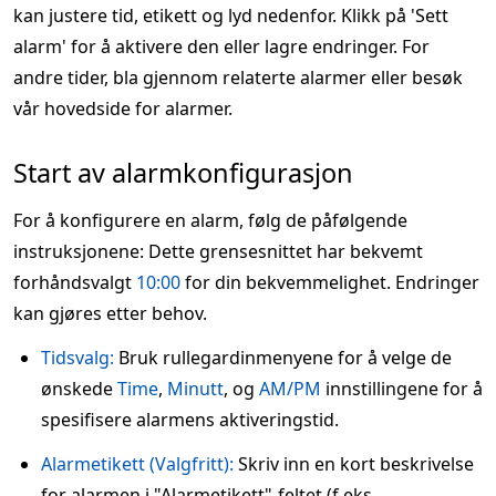
kan justere tid, etikett og lyd nedenfor. Klikk på 'Sett
alarm' for å aktivere den eller lagre endringer. For
andre tider, bla gjennom relaterte alarmer eller besøk
vår hovedside for alarmer.
Start av alarmkonfigurasjon
For å konfigurere en alarm, følg de påfølgende
instruksjonene: Dette grensesnittet har bekvemt
forhåndsvalgt
10:00
for din bekvemmelighet. Endringer
kan gjøres etter behov.
Tidsvalg:
Bruk rullegardinmenyene for å velge de
ønskede
Time
,
Minutt
, og
AM/PM
innstillingene for å
spesifisere alarmens aktiveringstid.
Alarmetikett (Valgfritt):
Skriv inn en kort beskrivelse
for alarmen i "Alarmetikett"-feltet (f.eks.