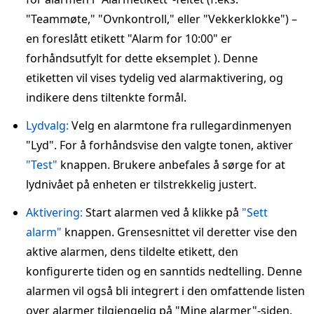
"Teammøte," "Ovnkontroll," eller "Vekkerklokke") –
en foreslått etikett "Alarm for 10:00" er
forhåndsutfylt for dette eksemplet ). Denne
etiketten vil vises tydelig ved alarmaktivering, og
indikere dens tiltenkte formål.
Lydvalg:
Velg en alarmtone fra rullegardinmenyen
"Lyd". For å forhåndsvise den valgte tonen, aktiver
"Test"
knappen. Brukere anbefales å sørge for at
lydnivået på enheten er tilstrekkelig justert.
Aktivering:
Start alarmen ved å klikke på
"Sett
alarm"
knappen. Grensesnittet vil deretter vise den
aktive alarmen, dens tildelte etikett, den
konfigurerte tiden og en sanntids nedtelling. Denne
alarmen vil også bli integrert i den omfattende listen
over alarmer tilgjengelig på "Mine alarmer"-siden.