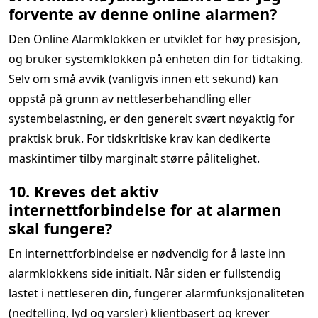
forvente av denne online alarmen?
Den Online Alarmklokken er utviklet for høy presisjon,
og bruker systemklokken på enheten din for tidtaking.
Selv om små avvik (vanligvis innen ett sekund) kan
oppstå på grunn av nettleserbehandling eller
systembelastning, er den generelt svært nøyaktig for
praktisk bruk. For tidskritiske krav kan dedikerte
maskintimer tilby marginalt større pålitelighet.
10. Kreves det aktiv
internettforbindelse for at alarmen
skal fungere?
En internettforbindelse er nødvendig for å laste inn
alarmklokkens side initialt. Når siden er fullstendig
lastet i nettleseren din, fungerer alarmfunksjonaliteten
(nedtelling, lyd og varsler) klientbasert og krever