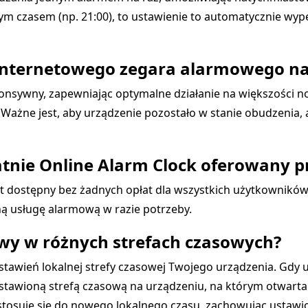
 czasem (np. 21:00), to ustawienie to automatycznie wypeł
internetowego zegara alarmowego na t
sponsywny, zapewniając optymalne działanie na większości 
ażne jest, aby urządzenie pozostało w stanie obudzenia, a
łatnie Online Alarm Clock oferowany 
st dostępny bez żadnych opłat dla wszystkich użytkownikó
ną usługę alarmową w razie potrzeby.
owy w różnych strefach czasowych?
stawień lokalnej strefy czasowej Twojego urządzenia. Gdy 
stawioną strefą czasową na urządzeniu, na którym otwarta je
stosuje się do nowego lokalnego czasu, zachowując ustaw