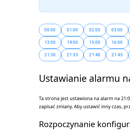
00:00
01:00
02:00
03:00
13:00
14:00
15:00
16:00
21:30
21:35
21:40
21:45
Ustawianie alarmu n
Ta strona jest ustawiona na alarm na 21:0
zapisać zmiany. Aby ustawić inny czas, 
Rozpoczynanie konfigur