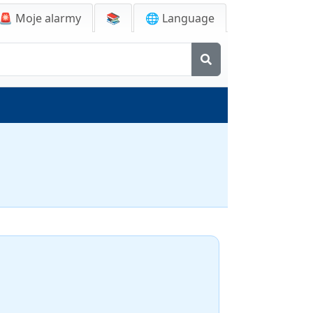
🚨
Moje alarmy
📚
🌐 Language