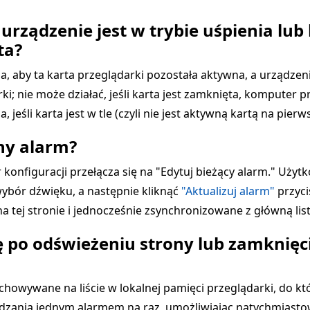
i urządzenie jest w trybie uśpienia lub
ta?
 aby ta karta przeglądarki pozostała aktywna, a urządzeni
i; nie może działać, jeśli karta jest zamknięta, komputer pr
jeśli karta jest w tle (czyli nie jest aktywną kartą na pierw
ony alarm?
ar konfiguracji przełącza się na "Edytuj bieżący alarm." U
wybór dźwięku, a następnie kliknąć
"Aktualizuj alarm"
przyci
 tej stronie i jednocześnie zsynchronizowane z główną lis
ię po odświeżeniu strony lub zamknię
howywane na liście w lokalnej pamięci przeglądarki, do kt
ądzania jednym alarmem na raz, umożliwiając natychmiastowe