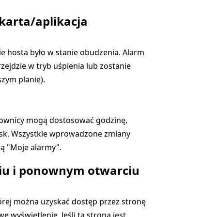
 karta/aplikacja
e hosta było w stanie obudzenia. Alarm
zejdzie w tryb uśpienia lub zostanie
szym planie).
żytkownicy mogą dostosować godzinę,
sk. Wszystkie wprowadzone zmiany
tą "Moje alarmy".
ciu i ponownym otwarciu
órej można uzyskać dostęp przez stronę
 wyświetlenie. Jeśli ta strona jest