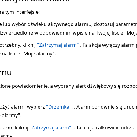
 tym interfejsie:
ę lub wybór dźwięku aktywnego alarmu, dostosuj parametry w
odzwierciedlone w odpowiednim wpisie na Twojej liście "Moj
potrzebny, kliknij
"Zatrzymaj alarm"
. Ta akcja wyłączy alar
 na liście "Moje alarmy".
rmu
tlone powiadomienie, a wybrany alert dźwiękowy się rozpo
żyć alarm, wybierz
"Drzemka"
. . Alarm ponownie się uruc
e alarmy".
larm, kliknij
"Zatrzymaj alarm"
. . Ta akcja całkowicie odrzu
larmy".