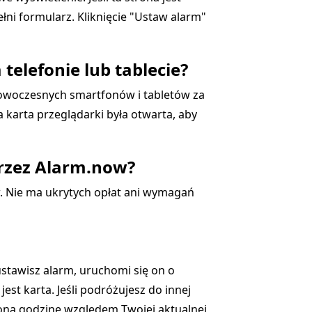
ni formularz. Kliknięcie "Ustaw alarm"
elefonie lub tablecie?
nowoczesnych smartfonów i tabletów za
 karta przeglądarki była otwarta, aby
przez Alarm.now?
w. Nie ma ukrytych opłat ani wymagań
ustawisz alarm, uruchomi się on o
st karta. Jeśli podróżujesz do innej
ioną godzinę względem Twojej aktualnej