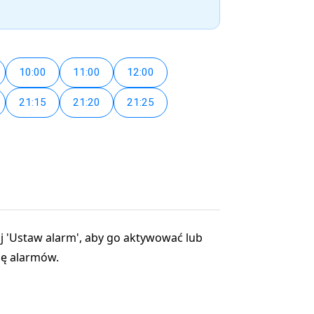
10:00
11:00
12:00
21:15
21:20
21:25
ij 'Ustaw alarm', aby go aktywować lub
nę alarmów.