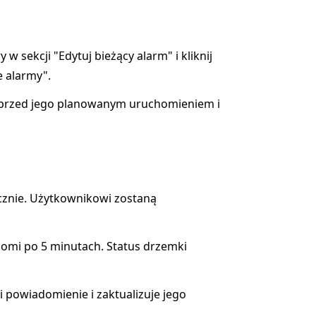
 sekcji "Edytuj bieżący alarm" i kliknij
e alarmy".
m przed jego planowanym uruchomieniem i
cznie. Użytkownikowi zostaną
homi po 5 minutach. Status drzemki
ci powiadomienie i zaktualizuje jego