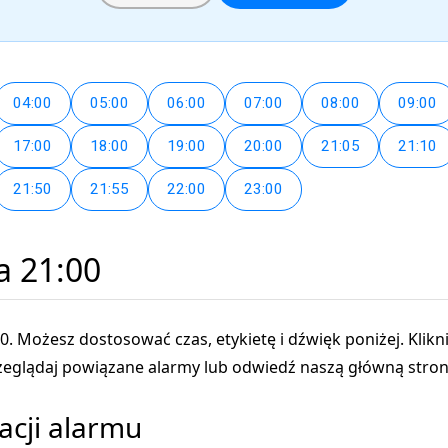
04:00
05:00
06:00
07:00
08:00
09:00
17:00
18:00
19:00
20:00
21:05
21:10
21:50
21:55
22:00
23:00
a 21:00
0. Możesz dostosować czas, etykietę i dźwięk poniżej. Klikn
przeglądaj powiązane alarmy lub odwiedź naszą główną stro
acji alarmu