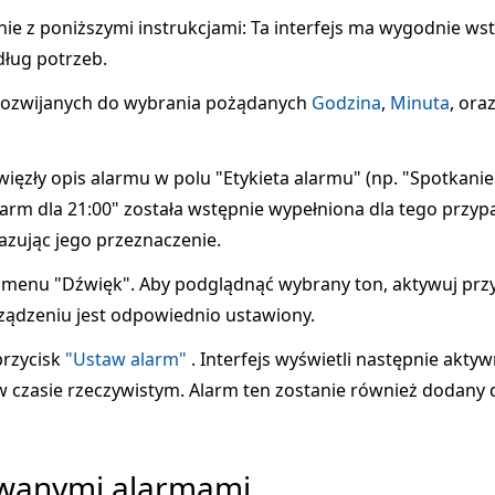
ie z poniższymi instrukcjami: Ta interfejs ma wygodnie w
ług potrzeb.
ozwijanych do wybrania pożądanych
Godzina
,
Minuta
, ora
ięzły opis alarmu w polu "Etykieta alarmu" (np. "Spotkanie
arm dla 21:00" została wstępnie wypełniona dla tego przypa
azując jego przeznaczenie.
 menu "Dźwięk". Aby podglądnąć wybrany ton, aktywuj prz
rządzeniu jest odpowiednio ustawiony.
przycisk
"Ustaw alarm"
. Interfejs wyświetli następnie aktyw
w czasie rzeczywistym. Alarm ten zostanie również dodany 
owanymi alarmami