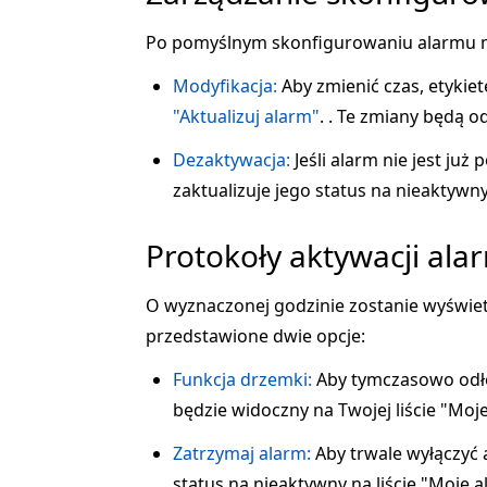
Po pomyślnym skonfigurowaniu alarmu na
Modyfikacja:
Aby zmienić czas, etykiet
"Aktualizuj alarm"
. . Te zmiany będą 
Dezaktywacja:
Jeśli alarm nie jest już 
zaktualizuje jego status na nieaktywny
Protokoły aktywacji ala
O wyznaczonej godzinie zostanie wyświe
przedstawione dwie opcje:
Funkcja drzemki:
Aby tymczasowo odło
będzie widoczny na Twojej liście "Moj
Zatrzymaj alarm:
Aby trwale wyłączyć a
status na nieaktywny na liście "Moje a