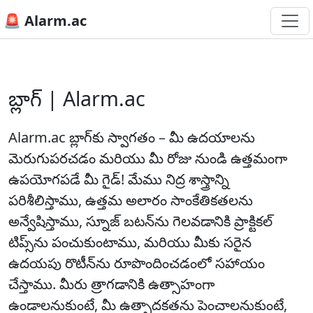
🚨 Alarm.ac
బ్లాగ్ | Alarm.ac
Alarm.ac బ్లాగ్‌కు స్వాగతం – మీ ఉదయాలను
మెరుగుపరచడం మరియు మీ రోజు నుండి ఉత్తమంగా
ఉపయోగపడే మీ గైడ్! మేము నిద్ర శాస్త్రాన్ని
పరిశీలిస్తాము, ఉత్తమ అలారం సాంకేతికతలను
అన్వేషిస్తాము, స్నూజ్ బటన్‌ను గెలవడానికి ప్రాక్టికల్
టిప్స్‌ను పంచుకుంటాము, మరియు మీకు సరైన
ఉదయపు రొటీన్‌ను రూపొందించడంలో సహాయం
చేస్తాము. మీరు త్రాగడానికి ఉత్సాహంగా
ఉండాలనుకుంటే, మీ ఉత్పాదకతను పెంచాలనుకుంటే,