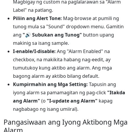
Magbigay ng custom na paglalarawan sa "Alarm
Label" na patlang.
Piliin ang Alert Tone:
Mag-browse at pumili ng
tunog mula sa "Sound" dropdown menu. Gamitin
ang
"🔊 Subukan ang Tunog"
button upang
makinig sa isang sample.
I-enable/I-disable:
Ang "Alarm Enabled" na
checkbox, na makikita habang nag-eedit, ay
tumutukoy kung aktibo ang alarm. Ang mga
bagong alarm ay aktibo bilang default.
Kumpirmahin ang Mga Setting:
Tapusin ang
iyong alarm sa pamamagitan ng pag-click
"Itakda
ang Alarm"
(o
"I-update ang Alarm"
kapag
nagbabago ng isang umiiral).
Pangasiwaan ang Iyong Aktibong Mga
Alarm