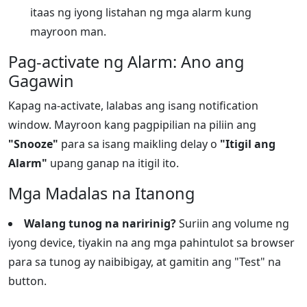
itaas ng iyong listahan ng mga alarm kung
mayroon man.
Pag-activate ng Alarm: Ano ang
Gagawin
Kapag na-activate, lalabas ang isang notification
window. Mayroon kang pagpipilian na piliin ang
"Snooze"
para sa isang maikling delay o
"Itigil ang
Alarm"
upang ganap na itigil ito.
Mga Madalas na Itanong
Walang tunog na naririnig?
Suriin ang volume ng
iyong device, tiyakin na ang mga pahintulot sa browser
para sa tunog ay naibibigay, at gamitin ang "Test" na
button.