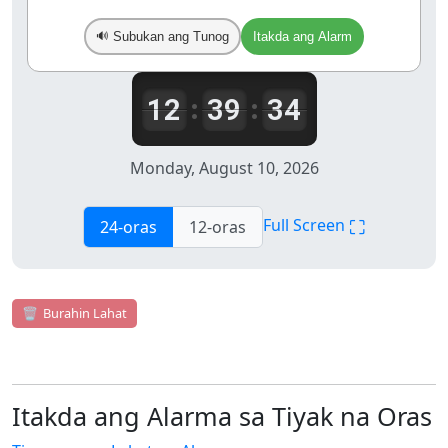
Subukan ang Tunog
Itakda ang Alarm
🔊
12
39
34
:
:
Monday, August 10, 2026
⛶
Full Screen
24-oras
12-oras
🗑️
Burahin Lahat
Itakda ang Alarma sa Tiyak na Oras