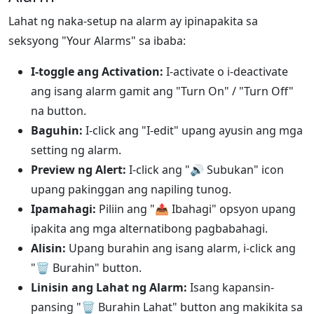
Lahat ng naka-setup na alarm ay ipinapakita sa
seksyong "Your Alarms" sa ibaba:
I-toggle ang Activation:
I-activate o i-deactivate
ang isang alarm gamit ang "Turn On" / "Turn Off"
na button.
Baguhin:
I-click ang "I-edit" upang ayusin ang mga
setting ng alarm.
Preview ng Alert:
I-click ang "
🔊
Subukan" icon
upang pakinggan ang napiling tunog.
Ipamahagi:
Piliin ang "
📤
Ibahagi" opsyon upang
ipakita ang mga alternatibong pagbabahagi.
Alisin:
Upang burahin ang isang alarm, i-click ang
"
🗑️
Burahin" button.
Linisin ang Lahat ng Alarm:
Isang kapansin-
pansing "
🗑️
Burahin Lahat" button ang makikita sa