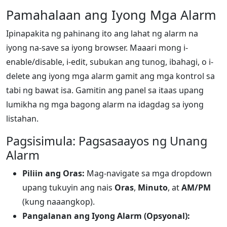
Pamahalaan ang Iyong Mga Alarm
Ipinapakita ng pahinang ito ang lahat ng alarm na
iyong na-save sa iyong browser. Maaari mong i-
enable/disable, i-edit, subukan ang tunog, ibahagi, o i-
delete ang iyong mga alarm gamit ang mga kontrol sa
tabi ng bawat isa. Gamitin ang panel sa itaas upang
lumikha ng mga bagong alarm na idagdag sa iyong
listahan.
Pagsisimula: Pagsasaayos ng Unang
Alarm
Piliin ang Oras:
Mag-navigate sa mga dropdown
upang tukuyin ang nais
Oras
,
Minuto
, at
AM/PM
(kung naaangkop).
Pangalanan ang Iyong Alarm (Opsyonal):