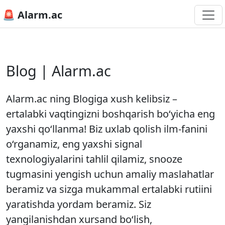
🚨 Alarm.ac
Blog | Alarm.ac
Alarm.ac ning Blogiga xush kelibsiz –
ertalabki vaqtingizni boshqarish bo‘yicha eng
yaxshi qo‘llanma! Biz uxlab qolish ilm-fanini
o‘rganamiz, eng yaxshi signal
texnologiyalarini tahlil qilamiz, snooze
tugmasini yengish uchun amaliy maslahatlar
beramiz va sizga mukammal ertalabki rutiini
yaratishda yordam beramiz. Siz
yangilanishdan xursand bo‘lish,