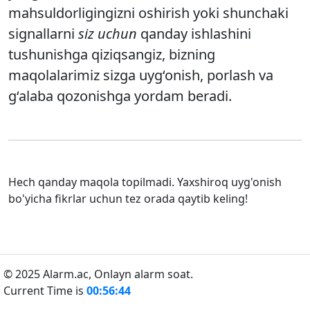
mahsuldorligingizni oshirish yoki shunchaki
signallarni
siz uchun
qanday ishlashini
tushunishga qiziqsangiz, bizning
maqolalarimiz sizga uyg‘onish, porlash va
g‘alaba qozonishga yordam beradi.
Hech qanday maqola topilmadi. Yaxshiroq uyg'onish
bo'yicha fikrlar uchun tez orada qaytib keling!
© 2025 Alarm.ac,
Onlayn alarm soat.
Current Time is
00:56:44