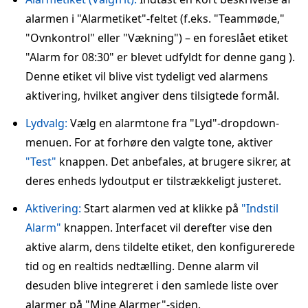
alarmen i "Alarmetiket"-feltet (f.eks. "Teammøde,"
"Ovnkontrol" eller "Vækning") – en foreslået etiket
"Alarm for 08:30" er blevet udfyldt for denne gang ).
Denne etiket vil blive vist tydeligt ved alarmens
aktivering, hvilket angiver dens tilsigtede formål.
Lydvalg:
Vælg en alarmtone fra "Lyd"-dropdown-
menuen. For at forhøre den valgte tone, aktiver
"Test"
knappen. Det anbefales, at brugere sikrer, at
deres enheds lydoutput er tilstrækkeligt justeret.
Aktivering:
Start alarmen ved at klikke på
"Indstil
Alarm"
knappen. Interfacet vil derefter vise den
aktive alarm, dens tildelte etiket, den konfigurerede
tid og en realtids nedtælling. Denne alarm vil
desuden blive integreret i den samlede liste over
alarmer på "Mine Alarmer"-siden.