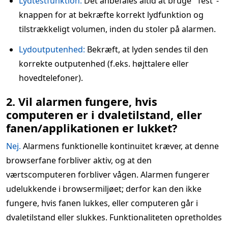
Lydtestfunktion:
Det anbefales altid at bruge "Test"-
knappen for at bekræfte korrekt lydfunktion og
tilstrækkeligt volumen, inden du stoler på alarmen.
Lydoutputenhed:
Bekræft, at lyden sendes til den
korrekte outputenhed (f.eks. højttalere eller
hovedtelefoner).
2. Vil alarmen fungere, hvis
computeren er i dvaletilstand, eller
fanen/applikationen er lukket?
Nej.
Alarmens funktionelle kontinuitet kræver, at denne
browserfane forbliver aktiv, og at den
værtscomputeren forbliver vågen. Alarmen fungerer
udelukkende i browsermiljøet; derfor kan den ikke
fungere, hvis fanen lukkes, eller computeren går i
dvaletilstand eller slukkes. Funktionaliteten opretholdes