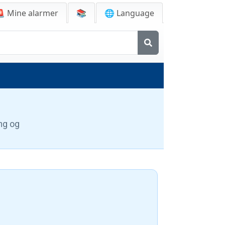
🚨
Mine alarmer
📚
🌐 Language
ing og