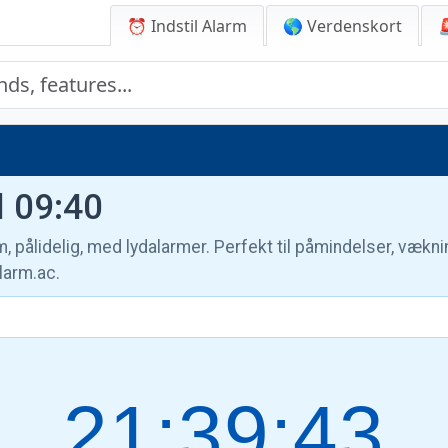
⏰ Indstil Alarm
🌎 Verdenskort
il 09:40
m, pålidelig, med lydalarmer. Perfekt til påmindelser, vækn
larm.ac.
21:39:44