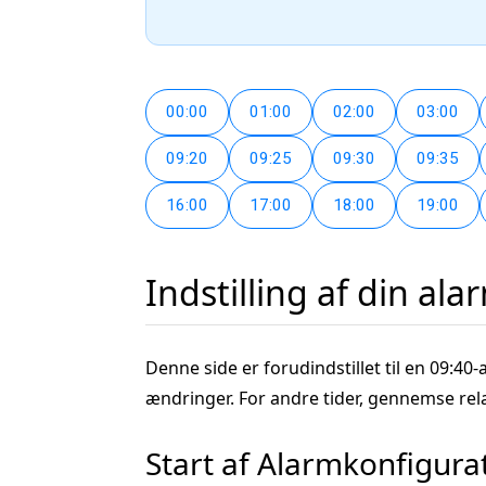
00:00
01:00
02:00
03:00
09:20
09:25
09:30
09:35
16:00
17:00
18:00
19:00
Indstilling af din ala
Denne side er forudindstillet til en 09:40-
ændringer. For andre tider, gennemse rel
Start af Alarmkonfigura