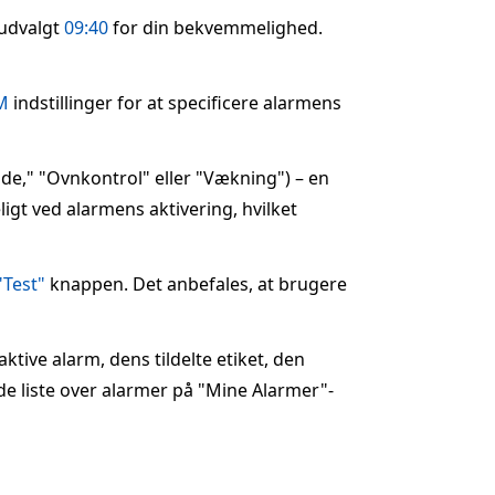
rudvalgt
09:40
for din bekvemmelighed.
M
indstillinger for at specificere alarmens
øde," "Ovnkontrol" eller "Vækning") – en
eligt ved alarmens aktivering, hvilket
"Test"
knappen. Det anbefales, at brugere
ktive alarm, dens tildelte etiket, den
de liste over alarmer på "Mine Alarmer"-