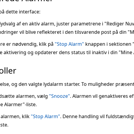
på dette interface:
r lydvalg af en aktiv alarm, juster parametrene i "Rediger 
dringer vil blive reflekteret i den tilsvarende post på din "M
re er nødvendig, klik på
"Stop Alarm"
knappen i sektionen 
aktivering og opdaterer dens status til inaktiv i din "Mine 
oller
else, og den valgte lydalarm starter. To muligheder præsen
udsætte alarmen, vælg
"Snooze"
. Alarmen vil genaktiveres e
ne Alarmer"-liste.
alarmen, klik
"Stop Alarm"
. Denne handling vil fuldstændig
iste.