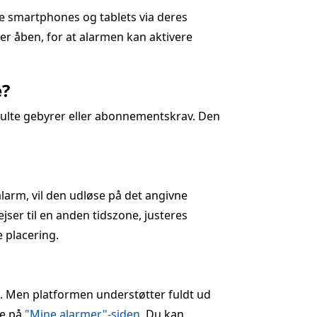
ne smartphones og tablets via deres
 er åben, for at alarmen kan aktivere
e?
julte gebyrer eller abonnementskrav. Den
alarm, vil den udløse på det angivne
jser til en anden tidszone, justeres
e placering.
on. Men platformen understøtter fuldt ud
te på
"Mine alarmer"-siden
. Du kan