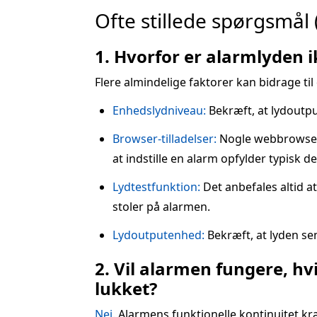
Ofte stillede spørgsmål 
1. Hvorfor er alarmlyden 
Flere almindelige faktorer kan bidrage til
Enhedslydniveau:
Bekræft, at lydoutput
Browser-tilladelser:
Nogle webbrowsere 
at indstille en alarm opfylder typisk de
Lydtestfunktion:
Det anbefales altid a
stoler på alarmen.
Lydoutputenhed:
Bekræft, at lyden sen
2. Vil alarmen fungere, hv
lukket?
Nej.
Alarmens funktionelle kontinuitet kr