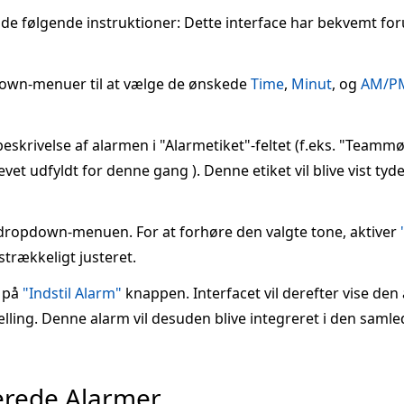
t de følgende instruktioner: Dette interface har bekvemt fo
wn-menuer til at vælge de ønskede
Time
,
Minut
, og
AM/P
beskrivelse af alarmen i "Alarmetiket"-feltet (f.eks. "Teamm
evet udfyldt for denne gang ). Denne etiket vil blive vist tyd
dropdown-menuen. For at forhøre den valgte tone, aktiver
strækkeligt justeret.
e på
"Indstil Alarm"
knappen. Interfacet vil derefter vise den a
lling. Denne alarm vil desuden blive integreret i den samle
erede Alarmer