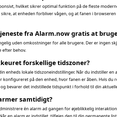
ponsivt, hvilket sikrer optimal funktion på de fleste moder
 sikre, at enheden forbliver vågen, og at fanen i browseren
tjeneste fra Alarm.now gratis at brug
gelig uden omkostninger for alle brugere. Der er ingen sk
e efter behov.
euret forskellige tidszoner?
n enheds lokale tidszoneindstillinger. Når du indstiller en 
er konfigureret på den enhed, hvor fanen er åben. Hvis du re
og bevarer det indstillede tidspunkt i forhold til din aktuell
alarmer samtidigt?
g administrere én alarm ad gangen for øjeblikkelig interakti
år en alarm er indstillet, tilføjes den til din permanente lis