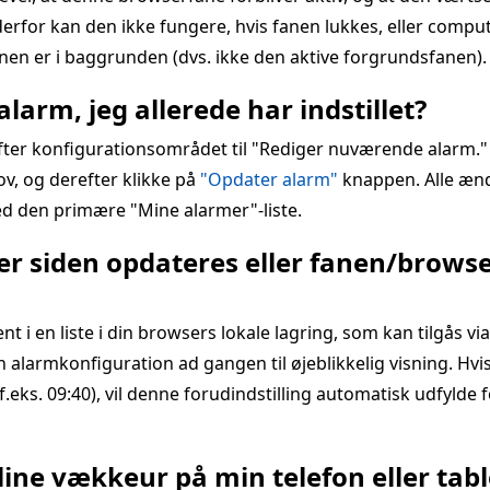
rfor kan den ikke fungere, hvis fanen lukkes, eller computer
anen er i baggrunden (dvs. ikke den aktive forgrundsfanen).
larm, jeg allerede har indstillet?
ifter konfigurationsområdet til "Rediger nuværende alarm.
hov, og derefter klikke på
"Opdater alarm"
knappen. Alle ænd
d den primære "Mine alarmer"-liste.
er siden opdateres eller fanen/brows
 en liste i din browsers lokale lagring, som kan tilgås vi
 alarmkonfiguration ad gangen til øjeblikkelig visning. Hvis
eks. 09:40), vil denne forudindstilling automatisk udfylde f
ine vækkeur på min telefon eller tabl