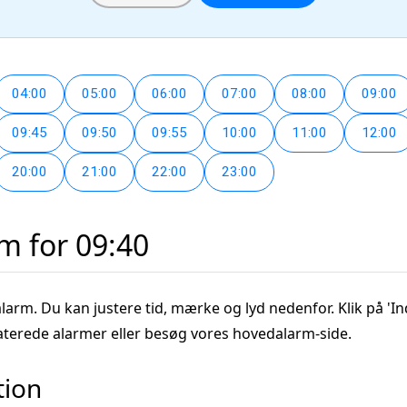
04:00
05:00
06:00
07:00
08:00
09:00
09:45
09:50
09:55
10:00
11:00
12:00
20:00
21:00
22:00
23:00
rm for 09:40
alarm. Du kan justere tid, mærke og lyd nedenfor. Klik på 'In
aterede alarmer eller besøg vores hovedalarm-side.
tion