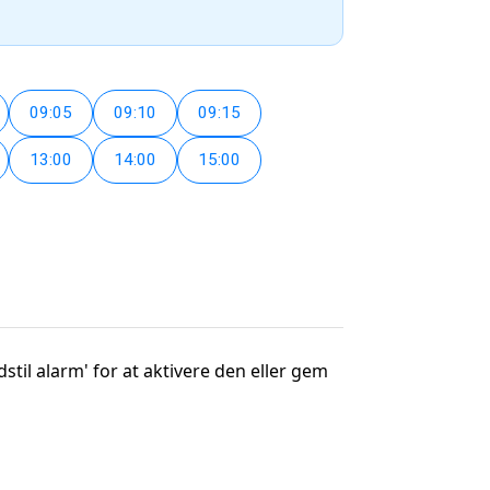
09:05
09:10
09:15
13:00
14:00
15:00
dstil alarm' for at aktivere den eller gem