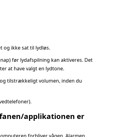
og ikke sat til lydløs.
ap) før lydafspilning kan aktiveres. Det
fter at have valgt en lydtone.
og tilstrækkeligt volumen, inden du
vedtelefoner).
r fanen/applikationen er
scomputeren forbliver vågen. Alarmen