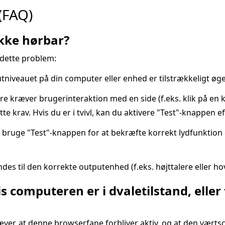
(FAQ)
ikke hørbar?
 dette problem:
niveauet på din computer eller enhed er tilstrækkeligt øget 
kræver brugerinteraktion med en side (f.eks. klik på en kn
tte krav. Hvis du er i tvivl, kan du aktivere "Test"-knappen e
t bruge "Test"-knappen for at bekræfte korrekt lydfunktion 
des til den korrekte outputenhed (f.eks. højttalere eller ho
is computeren er i dvaletilstand, elle
æver, at denne browserfane forbliver aktiv, og at den vært