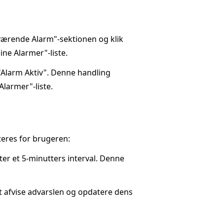
Nuværende Alarm"-sektionen og klik
ine Alarmer"-liste.
"Alarm Aktiv". Denne handling
Alarmer"-liste.
teres for brugeren:
fter et 5-minutters interval. Denne
t afvise advarslen og opdatere dens