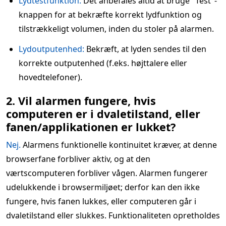
Lydtestfunktion:
Det anbefales altid at bruge "Test"-
knappen for at bekræfte korrekt lydfunktion og
tilstrækkeligt volumen, inden du stoler på alarmen.
Lydoutputenhed:
Bekræft, at lyden sendes til den
korrekte outputenhed (f.eks. højttalere eller
hovedtelefoner).
2. Vil alarmen fungere, hvis
computeren er i dvaletilstand, eller
fanen/applikationen er lukket?
Nej.
Alarmens funktionelle kontinuitet kræver, at denne
browserfane forbliver aktiv, og at den
værtscomputeren forbliver vågen. Alarmen fungerer
udelukkende i browsermiljøet; derfor kan den ikke
fungere, hvis fanen lukkes, eller computeren går i
dvaletilstand eller slukkes. Funktionaliteten opretholdes