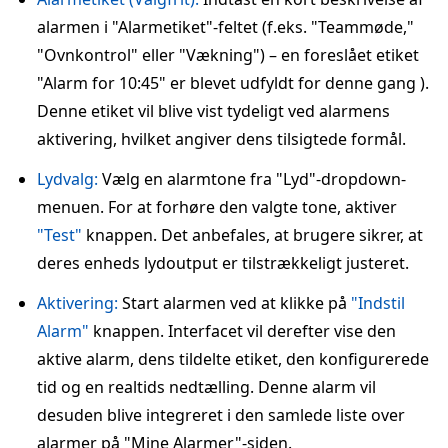
alarmen i "Alarmetiket"-feltet (f.eks. "Teammøde,"
"Ovnkontrol" eller "Vækning") – en foreslået etiket
"Alarm for 10:45" er blevet udfyldt for denne gang ).
Denne etiket vil blive vist tydeligt ved alarmens
aktivering, hvilket angiver dens tilsigtede formål.
Lydvalg:
Vælg en alarmtone fra "Lyd"-dropdown-
menuen. For at forhøre den valgte tone, aktiver
"Test"
knappen. Det anbefales, at brugere sikrer, at
deres enheds lydoutput er tilstrækkeligt justeret.
Aktivering:
Start alarmen ved at klikke på
"Indstil
Alarm"
knappen. Interfacet vil derefter vise den
aktive alarm, dens tildelte etiket, den konfigurerede
tid og en realtids nedtælling. Denne alarm vil
desuden blive integreret i den samlede liste over
alarmer på "Mine Alarmer"-siden.