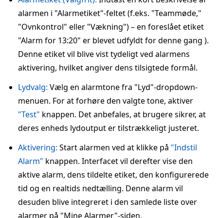
alarmen i "Alarmetiket"-feltet (f.eks. "Teammøde,"
"Ovnkontrol" eller "Vækning") – en foreslået etiket
"Alarm for 13:20" er blevet udfyldt for denne gang ).
Denne etiket vil blive vist tydeligt ved alarmens
aktivering, hvilket angiver dens tilsigtede formål.
Lydvalg:
Vælg en alarmtone fra "Lyd"-dropdown-
menuen. For at forhøre den valgte tone, aktiver
"Test"
knappen. Det anbefales, at brugere sikrer, at
deres enheds lydoutput er tilstrækkeligt justeret.
Aktivering:
Start alarmen ved at klikke på
"Indstil
Alarm"
knappen. Interfacet vil derefter vise den
aktive alarm, dens tildelte etiket, den konfigurerede
tid og en realtids nedtælling. Denne alarm vil
desuden blive integreret i den samlede liste over
alarmer på "Mine Alarmer"-siden.