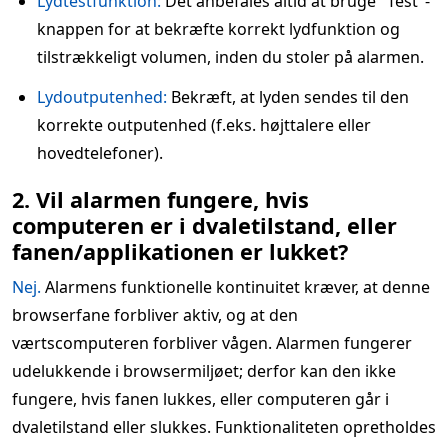
Lydtestfunktion:
Det anbefales altid at bruge "Test"-
knappen for at bekræfte korrekt lydfunktion og
tilstrækkeligt volumen, inden du stoler på alarmen.
Lydoutputenhed:
Bekræft, at lyden sendes til den
korrekte outputenhed (f.eks. højttalere eller
hovedtelefoner).
2. Vil alarmen fungere, hvis
computeren er i dvaletilstand, eller
fanen/applikationen er lukket?
Nej.
Alarmens funktionelle kontinuitet kræver, at denne
browserfane forbliver aktiv, og at den
værtscomputeren forbliver vågen. Alarmen fungerer
udelukkende i browsermiljøet; derfor kan den ikke
fungere, hvis fanen lukkes, eller computeren går i
dvaletilstand eller slukkes. Funktionaliteten opretholdes