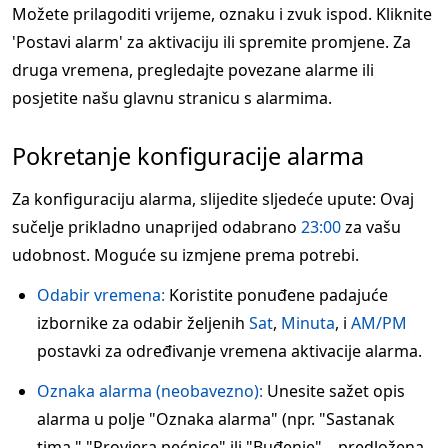
Možete prilagoditi vrijeme, oznaku i zvuk ispod. Kliknite
'Postavi alarm' za aktivaciju ili spremite promjene. Za
druga vremena, pregledajte povezane alarme ili
posjetite našu glavnu stranicu s alarmima.
Pokretanje konfiguracije alarma
Za konfiguraciju alarma, slijedite sljedeće upute: Ovaj
sučelje prikladno unaprijed odabrano
23:00
za vašu
udobnost. Moguće su izmjene prema potrebi.
Odabir vremena:
Koristite ponuđene padajuće
izbornike za odabir željenih
Sat
,
Minuta
, i
AM/PM
postavki za određivanje vremena aktivacije alarma.
Oznaka alarma (neobavezno):
Unesite sažet opis
alarma u polje "Oznaka alarma" (npr. "Sastanak
tima," "Provjera pećnice" ili "Buđenje" – predložena