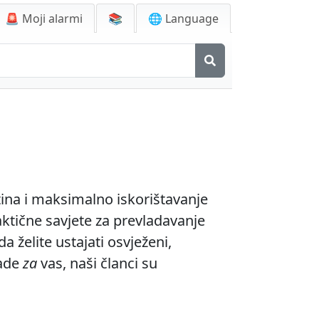
🚨
Moji alarmi
📚
🌐 Language
tina i maksimalno iskorištavanje
ktične savjete za prevladavanje
 želite ustajati osvježeni,
rade
za
vas, naši članci su