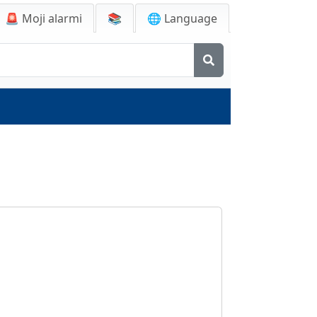
🚨
Moji alarmi
📚
🌐 Language