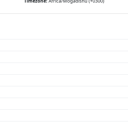
Timezone:
Africa/Mogadishu (+0300)