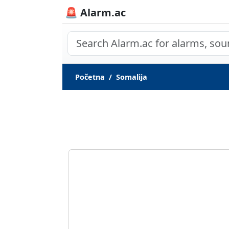
🚨 Alarm.ac
Početna
Somalija