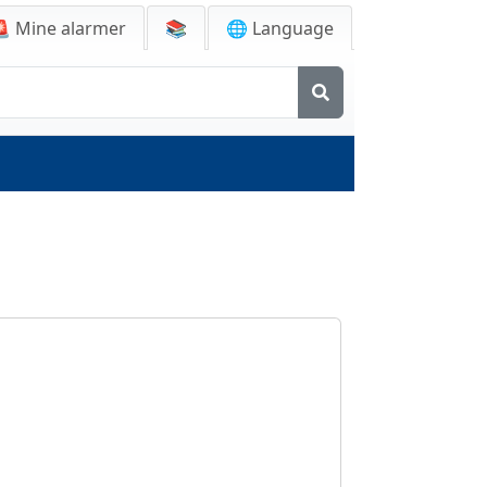
🚨
Mine alarmer
📚
🌐 Language