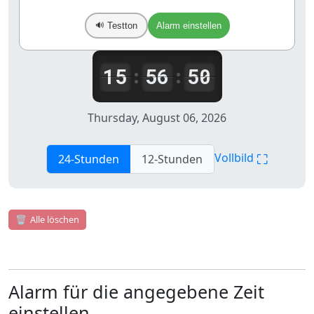
Testton
Alarm einstellen
🔊
15
56
50
:
:
Thursday, August 06, 2026
⛶
Vollbild
24-Stunden
12-Stunden
🗑️
Alle löschen
Alarm für die angegebene Zeit
einstellen