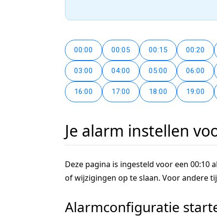
00:00
00:05
00:15
00:20
03:00
04:00
05:00
06:00
16:00
17:00
18:00
19:00
Je alarm instellen vo
Deze pagina is ingesteld voor een 00:10 al
of wijzigingen op te slaan. Voor andere 
Alarmconfiguratie start