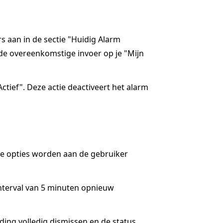
rs aan in de sectie "Huidig Alarm
de overeenkomstige invoer op je "Mijn
ctief". Deze actie deactiveert het alarm
ee opties worden aan de gebruiker
interval van 5 minuten opnieuw
lding volledig dismissen en de status