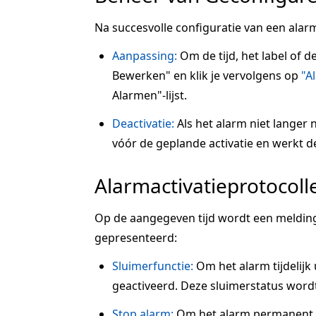
Na succesvolle configuratie van een alarm
Aanpassing:
Om de tijd, het label of d
Bewerken" en klik je vervolgens op
"A
Alarmen"-lijst.
Deactivatie:
Als het alarm niet langer n
vóór de geplande activatie en werkt de s
Alarmactivatieprotocoll
Op de aangegeven tijd wordt een melding
gepresenteerd:
Sluimerfunctie:
Om het alarm tijdelijk u
geactiveerd. Deze sluimerstatus wordt
Stop alarm:
Om het alarm permanent te