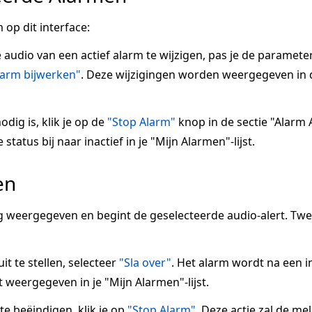
 op dit interface:
e audio van een actief alarm te wijzigen, pas je de paramete
larm bijwerken"
. Deze wijzigingen worden weergegeven in 
odig is, klik je op de
"Stop Alarm"
knop in de sectie "Alarm A
tatus bij naar inactief in je "Mijn Alarmen"-lijst.
en
 weergegeven en begint de geselecteerde audio-alert. Tw
it te stellen, selecteer
"Sla over"
. Het alarm wordt na een 
 weergegeven in je "Mijn Alarmen"-lijst.
 beëindigen, klik je op
"Stop Alarm"
. Deze actie zal de me