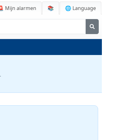
🚨
Mijn alarmen
📚
🌐 Language
r