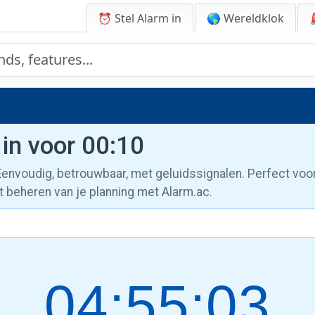
⏰ Stel Alarm in
🌎 Wereldklok
 in voor 00:10
 Eenvoudig, betrouwbaar, met geluidssignalen. Perfect voo
t beheren van je planning met Alarm.ac.
04:55:04