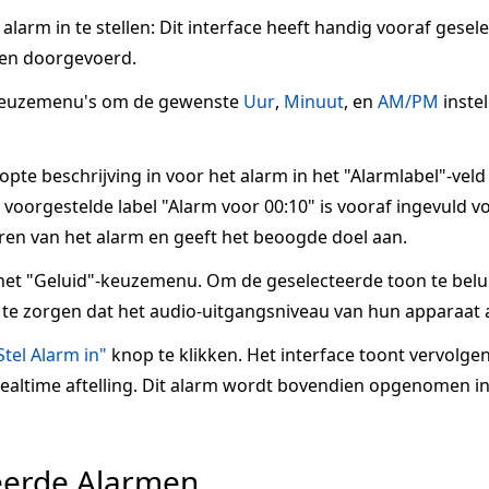
larm in te stellen: Dit interface heeft handig vooraf gesel
en doorgevoerd.
keuzemenu's om de gewenste
Uur
,
Minuut
, en
AM/PM
inste
te beschrijving in voor het alarm in het "Alarmlabel"-veld
voorgestelde label "Alarm voor 00:10" is vooraf ingevuld voo
ren van het alarm en geeft het beoogde doel aan.
het "Geluid"-keuzemenu. Om de geselecteerde toon te belui
te zorgen dat het audio-uitgangsniveau van hun apparaat a
Stel Alarm in"
knop te klikken. Het interface toont vervolge
 realtime aftelling. Dit alarm wordt bovendien opgenomen in
eerde Alarmen