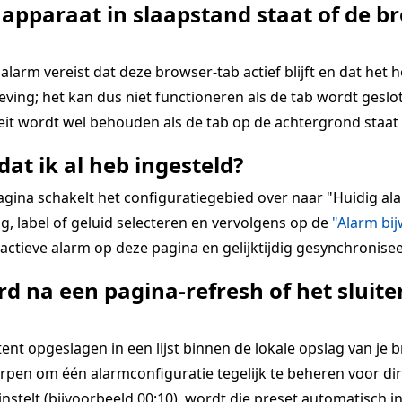
 apparaat in slaapstand staat of de br
alarm vereist dat deze browser-tab actief blijft en dat het 
ing; het kan dus niet functioneren als de tab wordt geslot
teit wordt wel behouden als de tab op de achtergrond staat 
dat ik al heb ingesteld?
pagina schakelt het configuratiegebied over naar "Huidig 
g, label of geluid selecteren en vervolgens op de
"Alarm bi
ctieve alarm op deze pagina en gelijktijdig gesynchronisee
d na een pagina-refresh of het slui
 opgeslagen in een lijst binnen de lokale opslag van je bro
rpen om één alarmconfiguratie tegelijk te beheren voor dir
 instelt (bijvoorbeeld 00:10), wordt die preset automatisch i