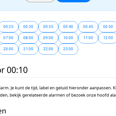
00:25
00:30
00:35
00:40
00:45
00:50
07:00
08:00
09:00
10:00
11:00
12:00
20:00
21:00
22:00
23:00
or 00:10
arm. Je kunt de tijd, label en geluid hieronder aanpassen. Kl
tijden, bekijk gerelateerde alarmen of bezoek onze hoofd a
en