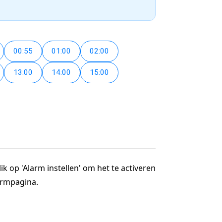
00:55
01:00
02:00
13:00
14:00
15:00
ik op 'Alarm instellen' om het te activeren
larmpagina.