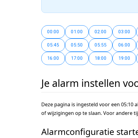
00:00
01:00
02:00
03:00
05:45
05:50
05:55
06:00
16:00
17:00
18:00
19:00
Je alarm instellen vo
Deze pagina is ingesteld voor een 05:10 al
of wijzigingen op te slaan. Voor andere 
Alarmconfiguratie start