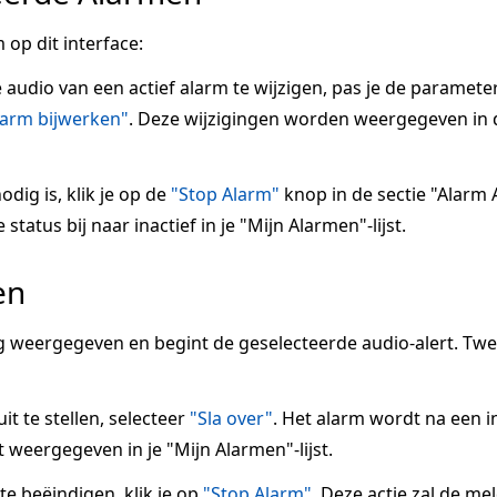
 op dit interface:
e audio van een actief alarm te wijzigen, pas je de paramete
larm bijwerken"
. Deze wijzigingen worden weergegeven in 
odig is, klik je op de
"Stop Alarm"
knop in de sectie "Alarm A
tatus bij naar inactief in je "Mijn Alarmen"-lijst.
en
 weergegeven en begint de geselecteerde audio-alert. Tw
it te stellen, selecteer
"Sla over"
. Het alarm wordt na een 
 weergegeven in je "Mijn Alarmen"-lijst.
 beëindigen, klik je op
"Stop Alarm"
. Deze actie zal de me