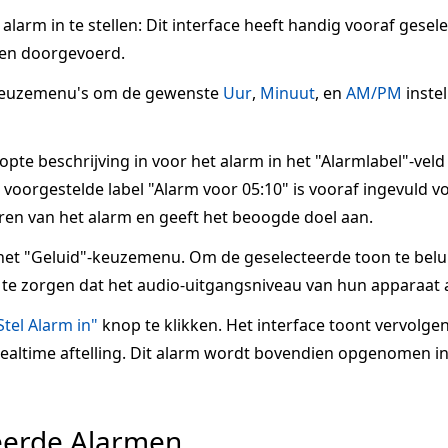
larm in te stellen: Dit interface heeft handig vooraf gesel
en doorgevoerd.
keuzemenu's om de gewenste
Uur
,
Minuut
, en
AM/PM
inste
te beschrijving in voor het alarm in het "Alarmlabel"-veld
voorgestelde label "Alarm voor 05:10" is vooraf ingevuld voo
ren van het alarm en geeft het beoogde doel aan.
het "Geluid"-keuzemenu. Om de geselecteerde toon te belui
te zorgen dat het audio-uitgangsniveau van hun apparaat a
Stel Alarm in"
knop te klikken. Het interface toont vervolge
 realtime aftelling. Dit alarm wordt bovendien opgenomen in
eerde Alarmen