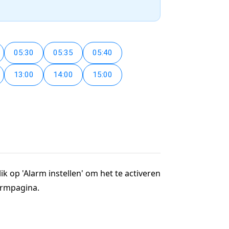
05:30
05:35
05:40
13:00
14:00
15:00
ik op 'Alarm instellen' om het te activeren
larmpagina.