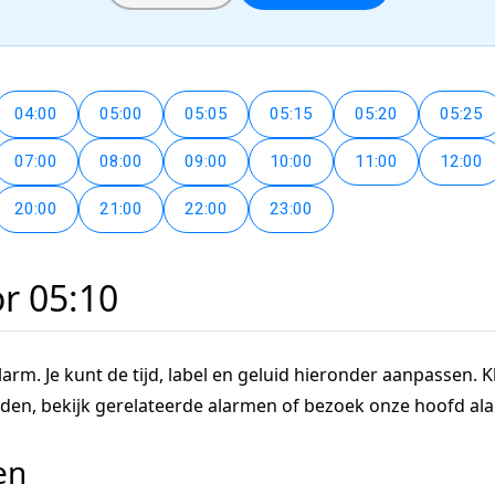
04:00
05:00
05:05
05:15
05:20
05:25
07:00
08:00
09:00
10:00
11:00
12:00
20:00
21:00
22:00
23:00
or 05:10
arm. Je kunt de tijd, label en geluid hieronder aanpassen. Kl
tijden, bekijk gerelateerde alarmen of bezoek onze hoofd a
en