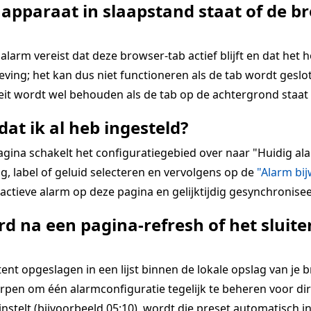
 apparaat in slaapstand staat of de br
alarm vereist dat deze browser-tab actief blijft en dat het 
ing; het kan dus niet functioneren als de tab wordt geslot
teit wordt wel behouden als de tab op de achtergrond staat 
dat ik al heb ingesteld?
pagina schakelt het configuratiegebied over naar "Huidig 
g, label of geluid selecteren en vervolgens op de
"Alarm bi
ctieve alarm op deze pagina en gelijktijdig gesynchronisee
d na een pagina-refresh of het slui
 opgeslagen in een lijst binnen de lokale opslag van je bro
rpen om één alarmconfiguratie tegelijk te beheren voor dir
 instelt (bijvoorbeeld 05:10), wordt die preset automatisch i