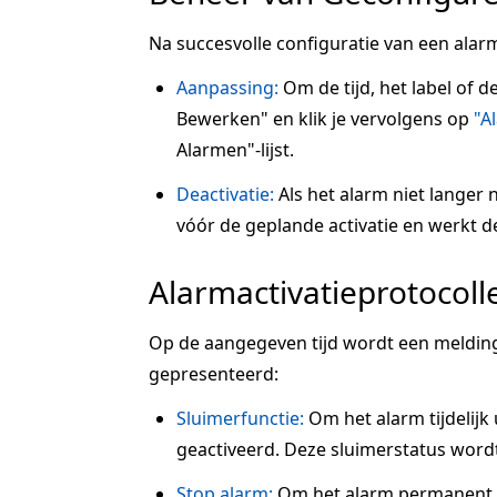
Na succesvolle configuratie van een alarm
Aanpassing:
Om de tijd, het label of d
Bewerken" en klik je vervolgens op
"A
Alarmen"-lijst.
Deactivatie:
Als het alarm niet langer n
vóór de geplande activatie en werkt de s
Alarmactivatieprotocoll
Op de aangegeven tijd wordt een melding
gepresenteerd:
Sluimerfunctie:
Om het alarm tijdelijk u
geactiveerd. Deze sluimerstatus wordt
Stop alarm:
Om het alarm permanent te