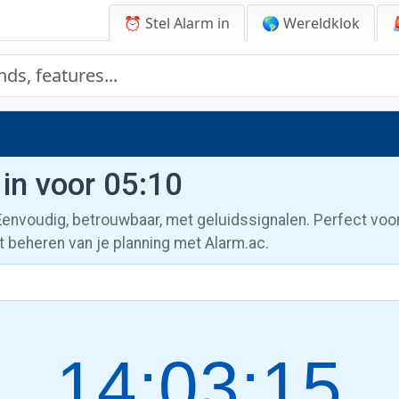
⏰ Stel Alarm in
🌎 Wereldklok
 in voor 05:10
 Eenvoudig, betrouwbaar, met geluidssignalen. Perfect voo
t beheren van je planning met Alarm.ac.
14:03:16