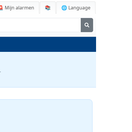
🚨
Mijn alarmen
📚
🌐 Language
r