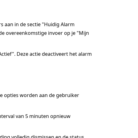
rs aan in de sectie "Huidig Alarm
de overeenkomstige invoer op je "Mijn
ctief". Deze actie deactiveert het alarm
ee opties worden aan de gebruiker
interval van 5 minuten opnieuw
lding volledig dismissen en de status