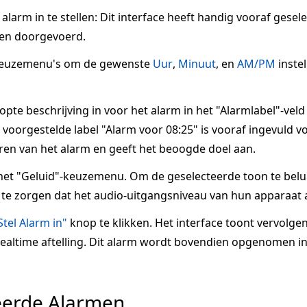
larm in te stellen: Dit interface heeft handig vooraf gesel
en doorgevoerd.
keuzemenu's om de gewenste
Uur
,
Minuut
, en
AM/PM
inste
te beschrijving in voor het alarm in het "Alarmlabel"-veld
voorgestelde label "Alarm voor 08:25" is vooraf ingevuld voo
ren van het alarm en geeft het beoogde doel aan.
het "Geluid"-keuzemenu. Om de geselecteerde toon te belui
te zorgen dat het audio-uitgangsniveau van hun apparaat a
Stel Alarm in"
knop te klikken. Het interface toont vervolge
 realtime aftelling. Dit alarm wordt bovendien opgenomen in
eerde Alarmen