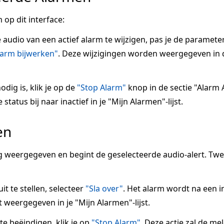
 op dit interface:
e audio van een actief alarm te wijzigen, pas je de paramete
larm bijwerken"
. Deze wijzigingen worden weergegeven in 
odig is, klik je op de
"Stop Alarm"
knop in de sectie "Alarm A
tatus bij naar inactief in je "Mijn Alarmen"-lijst.
en
 weergegeven en begint de geselecteerde audio-alert. Tw
it te stellen, selecteer
"Sla over"
. Het alarm wordt na een 
 weergegeven in je "Mijn Alarmen"-lijst.
 beëindigen, klik je op
"Stop Alarm"
. Deze actie zal de me