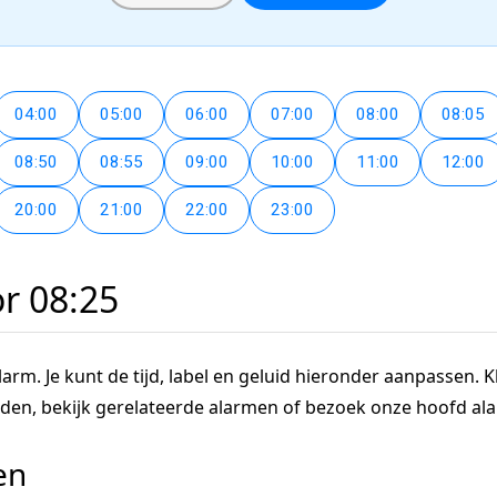
04:00
05:00
06:00
07:00
08:00
08:05
08:50
08:55
09:00
10:00
11:00
12:00
20:00
21:00
22:00
23:00
or 08:25
arm. Je kunt de tijd, label en geluid hieronder aanpassen. Kl
tijden, bekijk gerelateerde alarmen of bezoek onze hoofd a
en