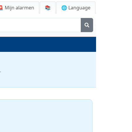
🚨
Mijn alarmen
📚
🌐 Language
r