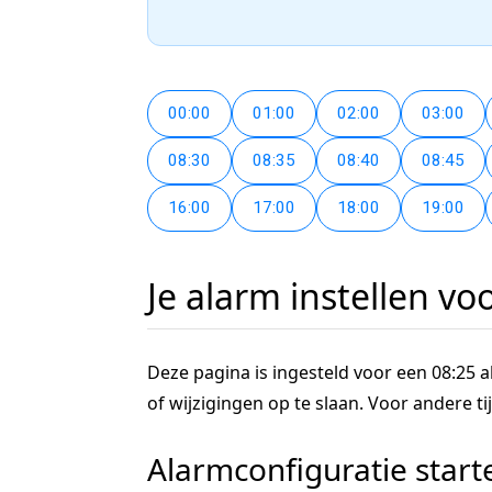
00:00
01:00
02:00
03:00
08:30
08:35
08:40
08:45
16:00
17:00
18:00
19:00
Je alarm instellen vo
Deze pagina is ingesteld voor een 08:25 al
of wijzigingen op te slaan. Voor andere 
Alarmconfiguratie start