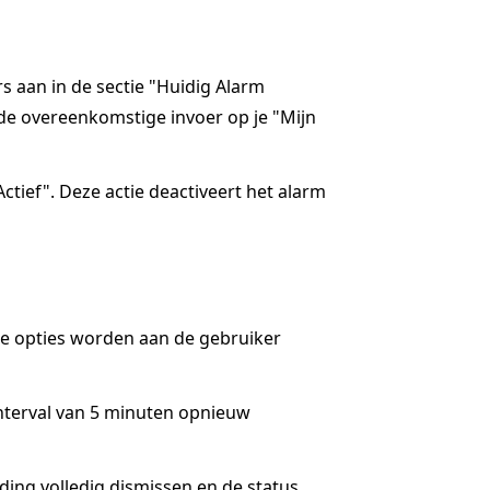
rs aan in de sectie "Huidig Alarm
de overeenkomstige invoer op je "Mijn
ctief". Deze actie deactiveert het alarm
ee opties worden aan de gebruiker
interval van 5 minuten opnieuw
lding volledig dismissen en de status