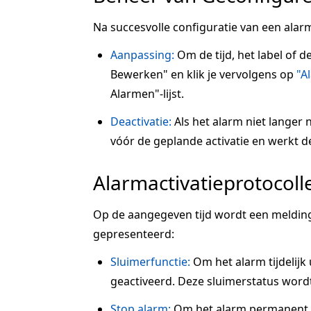
Na succesvolle configuratie van een alarm
Aanpassing:
Om de tijd, het label of d
Bewerken" en klik je vervolgens op
"A
Alarmen"-lijst.
Deactivatie:
Als het alarm niet langer n
vóór de geplande activatie en werkt de s
Alarmactivatieprotocoll
Op de aangegeven tijd wordt een melding
gepresenteerd:
Sluimerfunctie:
Om het alarm tijdelijk u
geactiveerd. Deze sluimerstatus wordt
Stop alarm:
Om het alarm permanent te