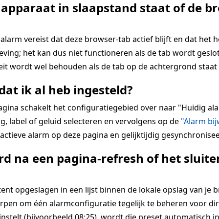
 apparaat in slaapstand staat of de br
alarm vereist dat deze browser-tab actief blijft en dat het 
ing; het kan dus niet functioneren als de tab wordt geslot
teit wordt wel behouden als de tab op de achtergrond staat 
dat ik al heb ingesteld?
pagina schakelt het configuratiegebied over naar "Huidig 
g, label of geluid selecteren en vervolgens op de
"Alarm bi
ctieve alarm op deze pagina en gelijktijdig gesynchronisee
d na een pagina-refresh of het slui
 opgeslagen in een lijst binnen de lokale opslag van je bro
rpen om één alarmconfiguratie tegelijk te beheren voor dir
 instelt (bijvoorbeeld 08:25), wordt die preset automatisch i