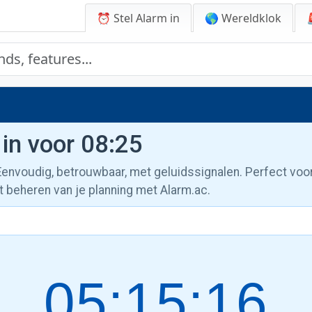
⏰ Stel Alarm in
🌎 Wereldklok
 in voor 08:25
 Eenvoudig, betrouwbaar, met geluidssignalen. Perfect voo
t beheren van je planning met Alarm.ac.
05:15:17