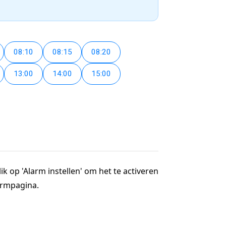
08:10
08:15
08:20
13:00
14:00
15:00
ik op 'Alarm instellen' om het te activeren
larmpagina.