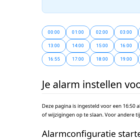
00:00
01:00
02:00
03:00
13:00
14:00
15:00
16:00
16:55
17:00
18:00
19:00
Je alarm instellen vo
Deze pagina is ingesteld voor een 16:50 al
of wijzigingen op te slaan. Voor andere 
Alarmconfiguratie start