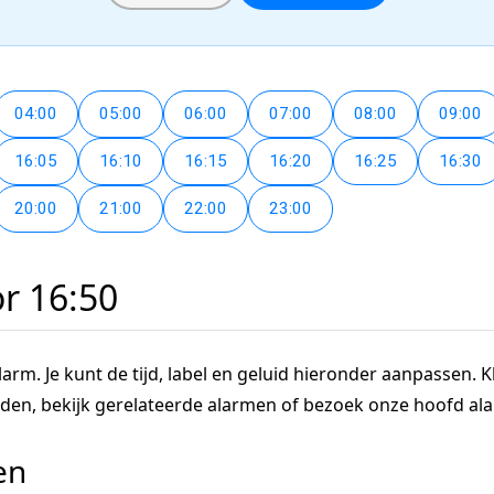
04:00
05:00
06:00
07:00
08:00
09:00
16:05
16:10
16:15
16:20
16:25
16:30
20:00
21:00
22:00
23:00
or 16:50
arm. Je kunt de tijd, label en geluid hieronder aanpassen. Kl
tijden, bekijk gerelateerde alarmen of bezoek onze hoofd a
en