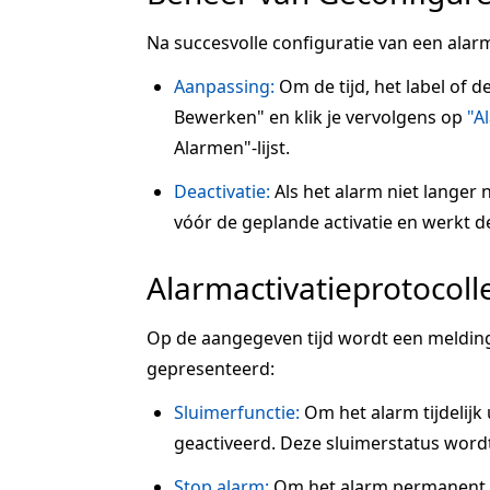
Na succesvolle configuratie van een alarm
Aanpassing:
Om de tijd, het label of d
Bewerken" en klik je vervolgens op
"A
Alarmen"-lijst.
Deactivatie:
Als het alarm niet langer n
vóór de geplande activatie en werkt de s
Alarmactivatieprotocoll
Op de aangegeven tijd wordt een melding
gepresenteerd:
Sluimerfunctie:
Om het alarm tijdelijk u
geactiveerd. Deze sluimerstatus wordt
Stop alarm:
Om het alarm permanent te