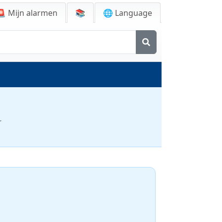
🚨
Mijn alarmen
📚
🌐 Language
r