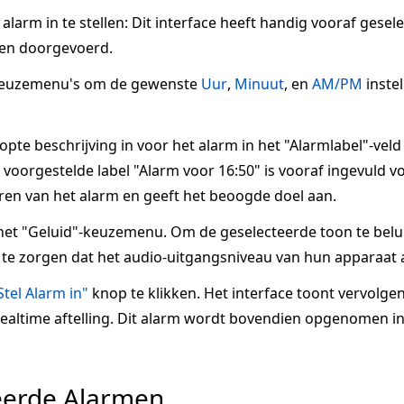
larm in te stellen: Dit interface heeft handig vooraf gesel
en doorgevoerd.
keuzemenu's om de gewenste
Uur
,
Minuut
, en
AM/PM
inste
te beschrijving in voor het alarm in het "Alarmlabel"-veld
voorgestelde label "Alarm voor 16:50" is vooraf ingevuld voo
ren van het alarm en geeft het beoogde doel aan.
het "Geluid"-keuzemenu. Om de geselecteerde toon te belui
te zorgen dat het audio-uitgangsniveau van hun apparaat a
Stel Alarm in"
knop te klikken. Het interface toont vervolge
 realtime aftelling. Dit alarm wordt bovendien opgenomen in
eerde Alarmen