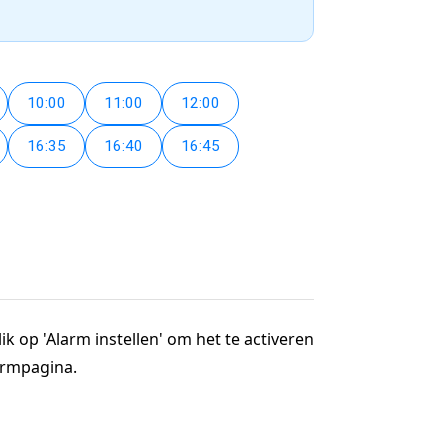
10:00
11:00
12:00
16:35
16:40
16:45
ik op 'Alarm instellen' om het te activeren
larmpagina.