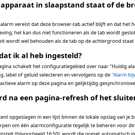
 apparaat in slaapstand staat of de br
alarm vereist dat deze browser-tab actief blijft en dat het 
ing; het kan dus niet functioneren als de tab wordt geslot
teit wordt wel behouden als de tab op de achtergrond staat 
dat ik al heb ingesteld?
pagina schakelt het configuratiegebied over naar "Huidig 
g, label of geluid selecteren en vervolgens op de
"Alarm bi
ctieve alarm op deze pagina en gelijktijdig gesynchronisee
d na een pagina-refresh of het slui
 opgeslagen in een lijst binnen de lokale opslag van je bro
rpen om één alarmconfiguratie tegelijk te beheren voor dir
 instelt (bijvoorbeeld 16:50), wordt die preset automatisch i