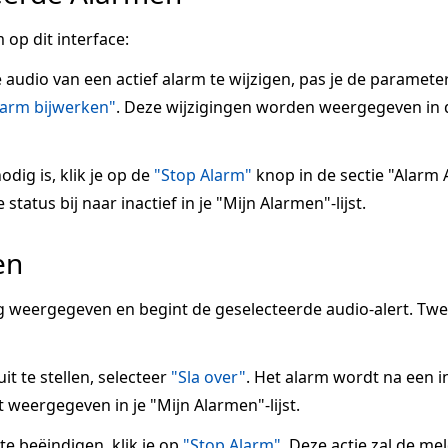
 op dit interface:
e audio van een actief alarm te wijzigen, pas je de paramete
larm bijwerken"
. Deze wijzigingen worden weergegeven in 
odig is, klik je op de
"Stop Alarm"
knop in de sectie "Alarm A
tatus bij naar inactief in je "Mijn Alarmen"-lijst.
en
 weergegeven en begint de geselecteerde audio-alert. Tw
it te stellen, selecteer
"Sla over"
. Het alarm wordt na een 
 weergegeven in je "Mijn Alarmen"-lijst.
 beëindigen, klik je op
"Stop Alarm"
. Deze actie zal de me