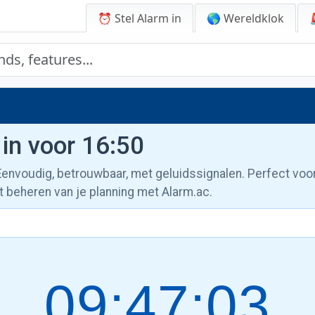
⏰ Stel Alarm in
🌎 Wereldklok
 in voor 16:50
 Eenvoudig, betrouwbaar, met geluidssignalen. Perfect voo
t beheren van je planning met Alarm.ac.
09:47:04