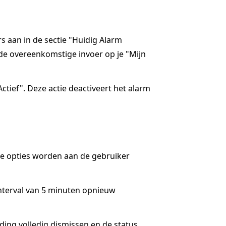
rs aan in de sectie "Huidig Alarm
de overeenkomstige invoer op je "Mijn
ctief". Deze actie deactiveert het alarm
ee opties worden aan de gebruiker
interval van 5 minuten opnieuw
lding volledig dismissen en de status