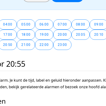
04:00
05:00
06:00
07:00
08:00
09:00
17:00
18:00
19:00
20:00
20:05
20:10
20:50
21:00
22:00
23:00
or 20:55
arm. Je kunt de tijd, label en geluid hieronder aanpassen. Kl
tijden, bekijk gerelateerde alarmen of bezoek onze hoofd a
en