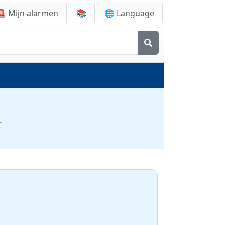
🚨
Mijn alarmen
📚
🌐 Language
r