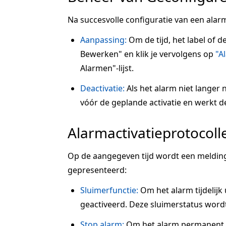
Na succesvolle configuratie van een alarm
Aanpassing:
Om de tijd, het label of d
Bewerken" en klik je vervolgens op
"A
Alarmen"-lijst.
Deactivatie:
Als het alarm niet langer n
vóór de geplande activatie en werkt de s
Alarmactivatieprotocoll
Op de aangegeven tijd wordt een melding
gepresenteerd:
Sluimerfunctie:
Om het alarm tijdelijk u
geactiveerd. Deze sluimerstatus wordt
Stop alarm:
Om het alarm permanent te