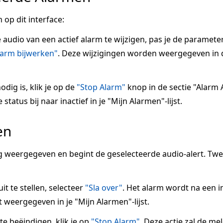
 op dit interface:
e audio van een actief alarm te wijzigen, pas je de paramete
larm bijwerken"
. Deze wijzigingen worden weergegeven in 
odig is, klik je op de
"Stop Alarm"
knop in de sectie "Alarm A
tatus bij naar inactief in je "Mijn Alarmen"-lijst.
en
 weergegeven en begint de geselecteerde audio-alert. Tw
it te stellen, selecteer
"Sla over"
. Het alarm wordt na een 
 weergegeven in je "Mijn Alarmen"-lijst.
 beëindigen, klik je op
"Stop Alarm"
. Deze actie zal de me