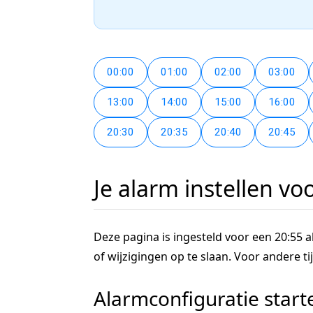
00:00
01:00
02:00
03:00
13:00
14:00
15:00
16:00
20:30
20:35
20:40
20:45
Je alarm instellen vo
Deze pagina is ingesteld voor een 20:55 al
of wijzigingen op te slaan. Voor andere 
Alarmconfiguratie start