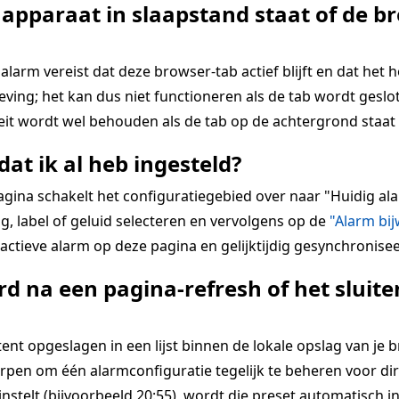
 apparaat in slaapstand staat of de br
alarm vereist dat deze browser-tab actief blijft en dat het 
ing; het kan dus niet functioneren als de tab wordt geslot
teit wordt wel behouden als de tab op de achtergrond staat 
dat ik al heb ingesteld?
pagina schakelt het configuratiegebied over naar "Huidig 
g, label of geluid selecteren en vervolgens op de
"Alarm bi
ctieve alarm op deze pagina en gelijktijdig gesynchronisee
d na een pagina-refresh of het slui
 opgeslagen in een lijst binnen de lokale opslag van je bro
rpen om één alarmconfiguratie tegelijk te beheren voor dir
 instelt (bijvoorbeeld 20:55), wordt die preset automatisch i