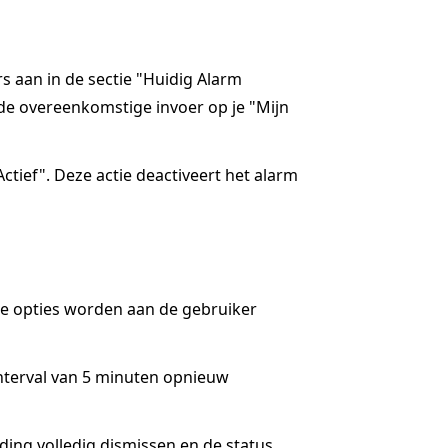
rs aan in de sectie "Huidig Alarm
de overeenkomstige invoer op je "Mijn
ctief". Deze actie deactiveert het alarm
ee opties worden aan de gebruiker
interval van 5 minuten opnieuw
lding volledig dismissen en de status