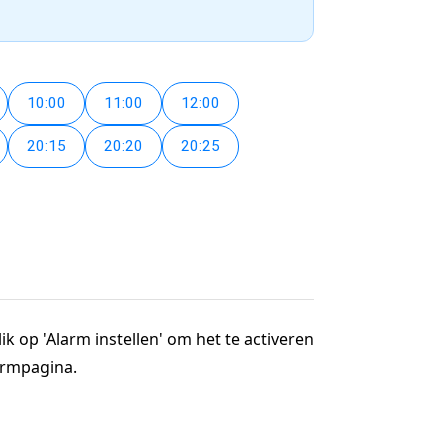
10:00
11:00
12:00
20:15
20:20
20:25
ik op 'Alarm instellen' om het te activeren
larmpagina.