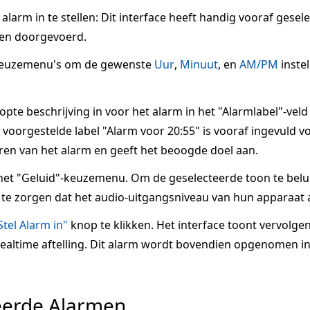
larm in te stellen: Dit interface heeft handig vooraf gesel
en doorgevoerd.
keuzemenu's om de gewenste
Uur
,
Minuut
, en
AM/PM
inste
te beschrijving in voor het alarm in het "Alarmlabel"-veld
voorgestelde label "Alarm voor 20:55" is vooraf ingevuld voo
ren van het alarm en geeft het beoogde doel aan.
het "Geluid"-keuzemenu. Om de geselecteerde toon te belui
te zorgen dat het audio-uitgangsniveau van hun apparaat a
Stel Alarm in"
knop te klikken. Het interface toont vervolge
 realtime aftelling. Dit alarm wordt bovendien opgenomen in
eerde Alarmen