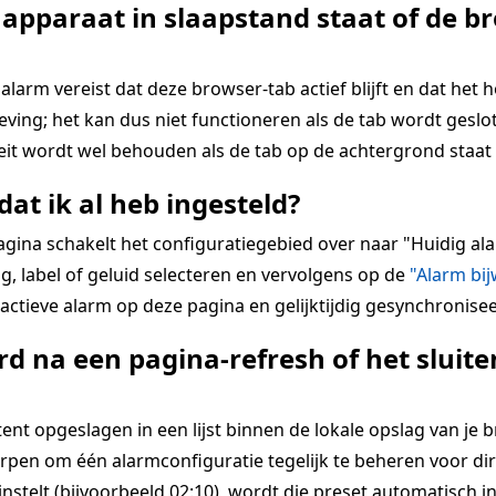
 apparaat in slaapstand staat of de br
alarm vereist dat deze browser-tab actief blijft en dat het 
ing; het kan dus niet functioneren als de tab wordt geslot
teit wordt wel behouden als de tab op de achtergrond staat 
dat ik al heb ingesteld?
pagina schakelt het configuratiegebied over naar "Huidig 
g, label of geluid selecteren en vervolgens op de
"Alarm bi
ctieve alarm op deze pagina en gelijktijdig gesynchronisee
d na een pagina-refresh of het slui
 opgeslagen in een lijst binnen de lokale opslag van je bro
rpen om één alarmconfiguratie tegelijk te beheren voor dir
 instelt (bijvoorbeeld 02:10), wordt die preset automatisch i