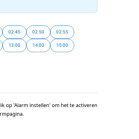
02:45
02:50
02:55
13:00
14:00
15:00
ik op 'Alarm instellen' om het te activeren
larmpagina.