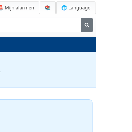
🚨
Mijn alarmen
📚
🌐 Language
r