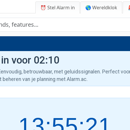
⏰ Stel Alarm in
🌎 Wereldklok
 in voor 02:10
 Eenvoudig, betrouwbaar, met geluidssignalen. Perfect voo
t beheren van je planning met Alarm.ac.
13:55:22