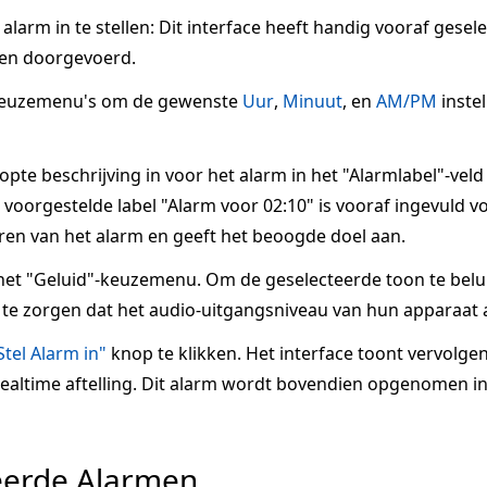
larm in te stellen: Dit interface heeft handig vooraf gesel
en doorgevoerd.
keuzemenu's om de gewenste
Uur
,
Minuut
, en
AM/PM
inste
te beschrijving in voor het alarm in het "Alarmlabel"-veld
voorgestelde label "Alarm voor 02:10" is vooraf ingevuld voo
ren van het alarm en geeft het beoogde doel aan.
het "Geluid"-keuzemenu. Om de geselecteerde toon te belui
te zorgen dat het audio-uitgangsniveau van hun apparaat a
Stel Alarm in"
knop te klikken. Het interface toont vervolge
 realtime aftelling. Dit alarm wordt bovendien opgenomen in
eerde Alarmen