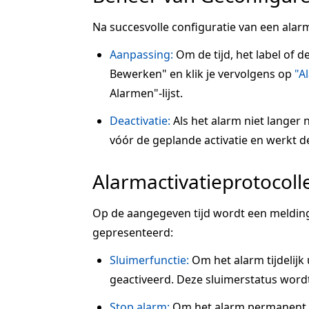
Na succesvolle configuratie van een alarm
Aanpassing:
Om de tijd, het label of d
Bewerken" en klik je vervolgens op
"A
Alarmen"-lijst.
Deactivatie:
Als het alarm niet langer n
vóór de geplande activatie en werkt de s
Alarmactivatieprotocoll
Op de aangegeven tijd wordt een melding
gepresenteerd:
Sluimerfunctie:
Om het alarm tijdelijk u
geactiveerd. Deze sluimerstatus wordt
Stop alarm:
Om het alarm permanent te