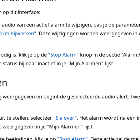
 op dit interface:
e audio van een actief alarm te wijzigen, pas je de paramete
larm bijwerken"
. Deze wijzigingen worden weergegeven in 
odig is, klik je op de
"Stop Alarm"
knop in de sectie "Alarm A
tatus bij naar inactief in je "Mijn Alarmen"-lijst.
en
 weergegeven en begint de geselecteerde audio-alert. Tw
it te stellen, selecteer
"Sla over"
. Het alarm wordt na een 
 weergegeven in je "Mijn Alarmen"-lijst.
 beëindigen, klik je op
"Stop Alarm"
. Deze actie zal de me