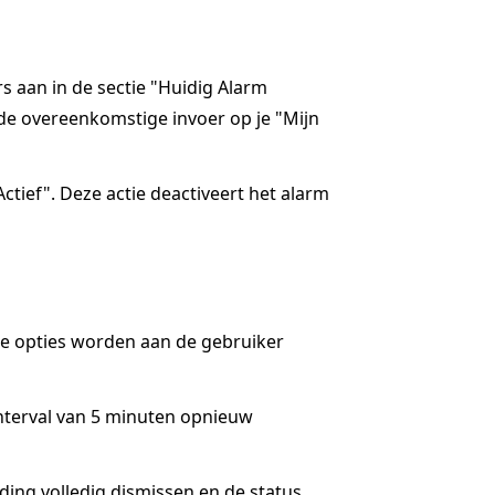
rs aan in de sectie "Huidig Alarm
de overeenkomstige invoer op je "Mijn
ctief". Deze actie deactiveert het alarm
ee opties worden aan de gebruiker
interval van 5 minuten opnieuw
lding volledig dismissen en de status