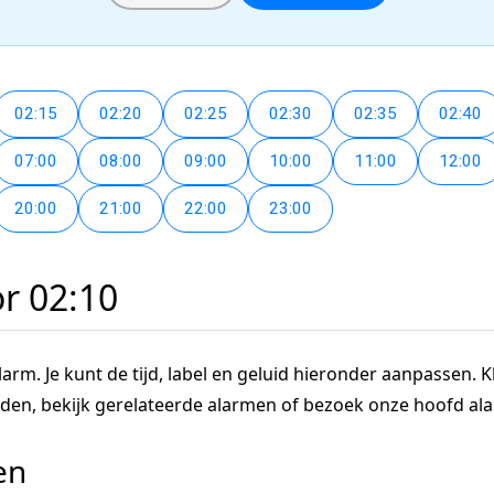
02:15
02:20
02:25
02:30
02:35
02:40
07:00
08:00
09:00
10:00
11:00
12:00
20:00
21:00
22:00
23:00
or 02:10
arm. Je kunt de tijd, label en geluid hieronder aanpassen. Kl
tijden, bekijk gerelateerde alarmen of bezoek onze hoofd a
en