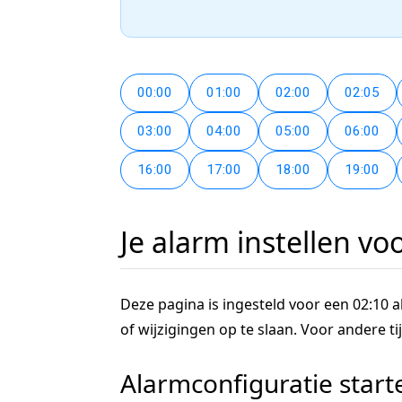
00:00
01:00
02:00
02:05
03:00
04:00
05:00
06:00
16:00
17:00
18:00
19:00
Je alarm instellen vo
Deze pagina is ingesteld voor een 02:10 al
of wijzigingen op te slaan. Voor andere 
Alarmconfiguratie start