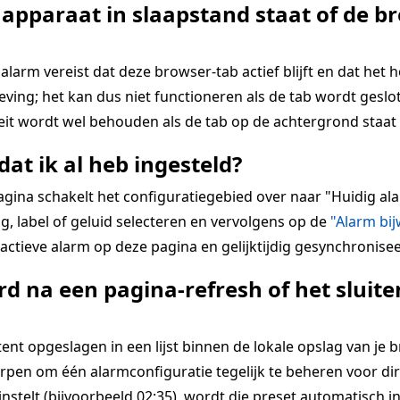
 apparaat in slaapstand staat of de br
alarm vereist dat deze browser-tab actief blijft en dat het 
ing; het kan dus niet functioneren als de tab wordt geslot
teit wordt wel behouden als de tab op de achtergrond staat 
dat ik al heb ingesteld?
pagina schakelt het configuratiegebied over naar "Huidig 
g, label of geluid selecteren en vervolgens op de
"Alarm bi
ctieve alarm op deze pagina en gelijktijdig gesynchronisee
d na een pagina-refresh of het slui
 opgeslagen in een lijst binnen de lokale opslag van je bro
rpen om één alarmconfiguratie tegelijk te beheren voor dir
 instelt (bijvoorbeeld 02:35), wordt die preset automatisch i