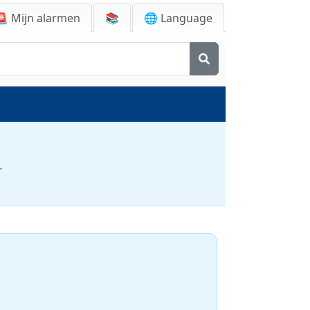
🚨
Mijn alarmen
📚
🌐 Language
r