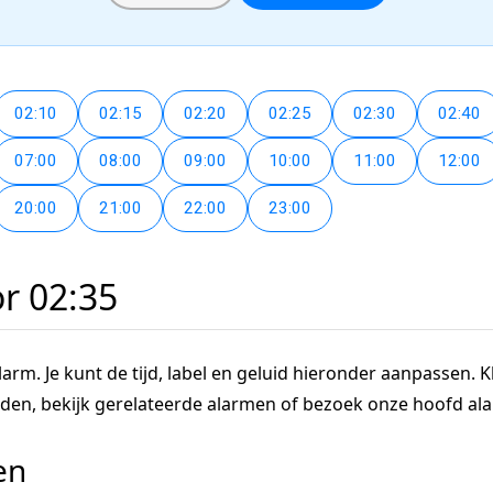
02:10
02:15
02:20
02:25
02:30
02:40
07:00
08:00
09:00
10:00
11:00
12:00
20:00
21:00
22:00
23:00
or 02:35
arm. Je kunt de tijd, label en geluid hieronder aanpassen. Kl
tijden, bekijk gerelateerde alarmen of bezoek onze hoofd a
en