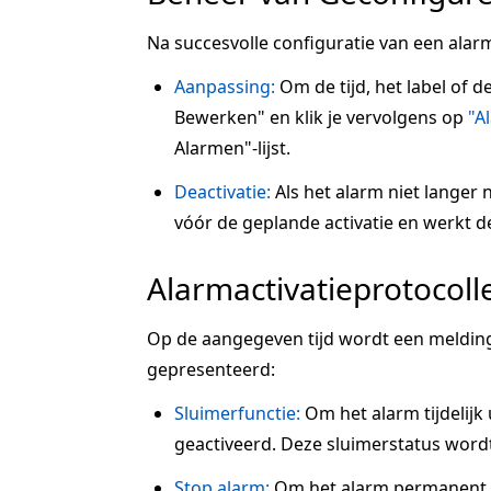
Na succesvolle configuratie van een alarm
Aanpassing:
Om de tijd, het label of d
Bewerken" en klik je vervolgens op
"A
Alarmen"-lijst.
Deactivatie:
Als het alarm niet langer n
vóór de geplande activatie en werkt de s
Alarmactivatieprotocoll
Op de aangegeven tijd wordt een melding
gepresenteerd:
Sluimerfunctie:
Om het alarm tijdelijk u
geactiveerd. Deze sluimerstatus wordt
Stop alarm:
Om het alarm permanent te