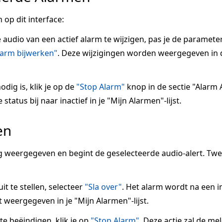
 op dit interface:
e audio van een actief alarm te wijzigen, pas je de paramete
larm bijwerken"
. Deze wijzigingen worden weergegeven in 
odig is, klik je op de
"Stop Alarm"
knop in de sectie "Alarm A
tatus bij naar inactief in je "Mijn Alarmen"-lijst.
en
 weergegeven en begint de geselecteerde audio-alert. Tw
it te stellen, selecteer
"Sla over"
. Het alarm wordt na een 
 weergegeven in je "Mijn Alarmen"-lijst.
 beëindigen, klik je op
"Stop Alarm"
. Deze actie zal de me