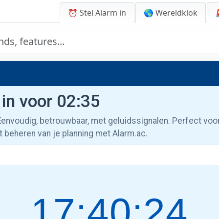
⏰ Stel Alarm in
🌎 Wereldklok
 in voor 02:35
 Eenvoudig, betrouwbaar, met geluidssignalen. Perfect voo
t beheren van je planning met Alarm.ac.
17:40:25