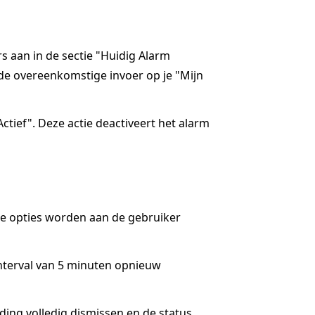
rs aan in de sectie "Huidig Alarm
de overeenkomstige invoer op je "Mijn
ctief". Deze actie deactiveert het alarm
ee opties worden aan de gebruiker
interval van 5 minuten opnieuw
lding volledig dismissen en de status