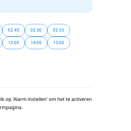
02:45
02:50
02:55
13:00
14:00
15:00
ik op 'Alarm instellen' om het te activeren
larmpagina.