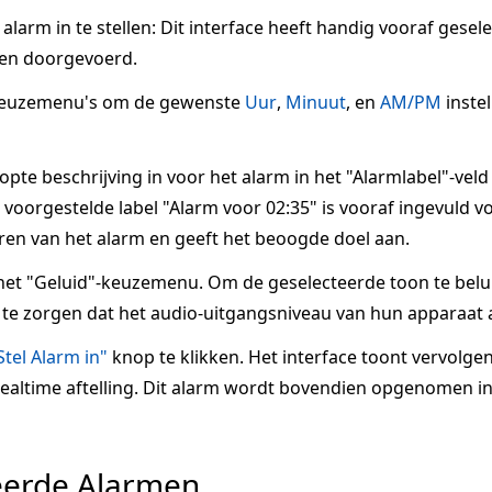
larm in te stellen: Dit interface heeft handig vooraf gesel
en doorgevoerd.
keuzemenu's om de gewenste
Uur
,
Minuut
, en
AM/PM
inste
te beschrijving in voor het alarm in het "Alarmlabel"-veld
voorgestelde label "Alarm voor 02:35" is vooraf ingevuld voo
ren van het alarm en geeft het beoogde doel aan.
het "Geluid"-keuzemenu. Om de geselecteerde toon te belui
te zorgen dat het audio-uitgangsniveau van hun apparaat a
Stel Alarm in"
knop te klikken. Het interface toont vervolge
 realtime aftelling. Dit alarm wordt bovendien opgenomen in
eerde Alarmen