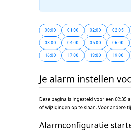
00:00
01:00
02:00
02:05
03:00
04:00
05:00
06:00
16:00
17:00
18:00
19:00
Je alarm instellen vo
Deze pagina is ingesteld voor een 02:35 al
of wijzigingen op te slaan. Voor andere 
Alarmconfiguratie start