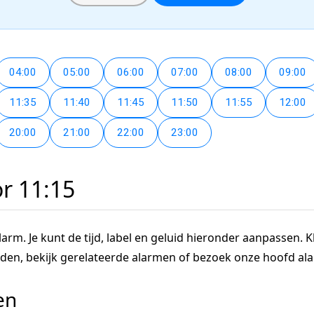
04:00
05:00
06:00
07:00
08:00
09:00
11:35
11:40
11:45
11:50
11:55
12:00
20:00
21:00
22:00
23:00
or 11:15
arm. Je kunt de tijd, label en geluid hieronder aanpassen. Kl
tijden, bekijk gerelateerde alarmen of bezoek onze hoofd a
en