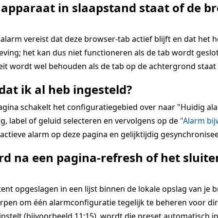
 apparaat in slaapstand staat of de br
alarm vereist dat deze browser-tab actief blijft en dat het 
ing; het kan dus niet functioneren als de tab wordt geslot
teit wordt wel behouden als de tab op de achtergrond staat 
dat ik al heb ingesteld?
pagina schakelt het configuratiegebied over naar "Huidig 
g, label of geluid selecteren en vervolgens op de
"Alarm bi
ctieve alarm op deze pagina en gelijktijdig gesynchronisee
d na een pagina-refresh of het slui
 opgeslagen in een lijst binnen de lokale opslag van je bro
rpen om één alarmconfiguratie tegelijk te beheren voor dir
 instelt (bijvoorbeeld 11:15), wordt die preset automatisch i