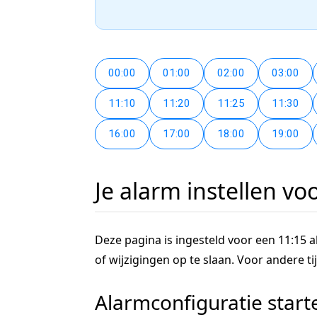
00:00
01:00
02:00
03:00
11:10
11:20
11:25
11:30
16:00
17:00
18:00
19:00
Je alarm instellen vo
Deze pagina is ingesteld voor een 11:15 al
of wijzigingen op te slaan. Voor andere 
Alarmconfiguratie start