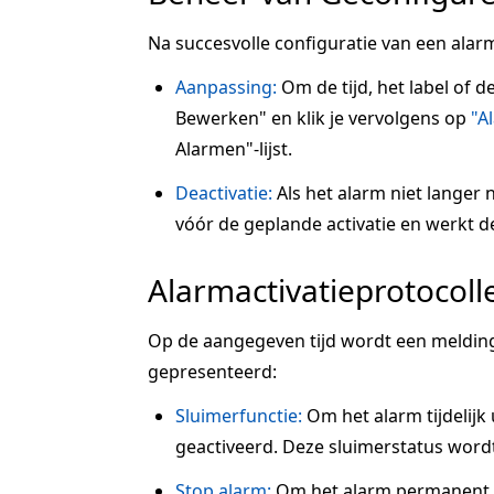
Na succesvolle configuratie van een alarm
Aanpassing:
Om de tijd, het label of d
Bewerken" en klik je vervolgens op
"A
Alarmen"-lijst.
Deactivatie:
Als het alarm niet langer n
vóór de geplande activatie en werkt de s
Alarmactivatieprotocoll
Op de aangegeven tijd wordt een melding
gepresenteerd:
Sluimerfunctie:
Om het alarm tijdelijk u
geactiveerd. Deze sluimerstatus wordt
Stop alarm:
Om het alarm permanent te