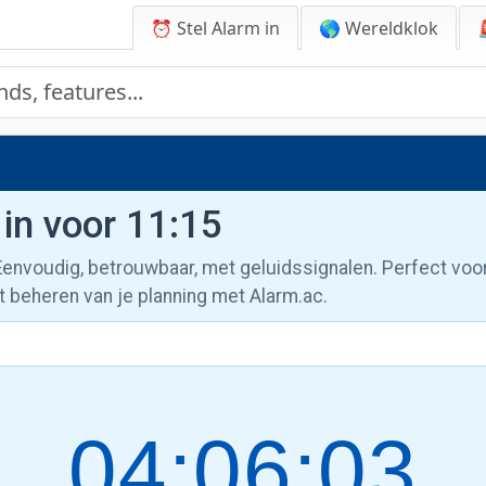
⏰ Stel Alarm in
🌎 Wereldklok
 in voor 11:15
 Eenvoudig, betrouwbaar, met geluidssignalen. Perfect voo
t beheren van je planning met Alarm.ac.
04:06:04