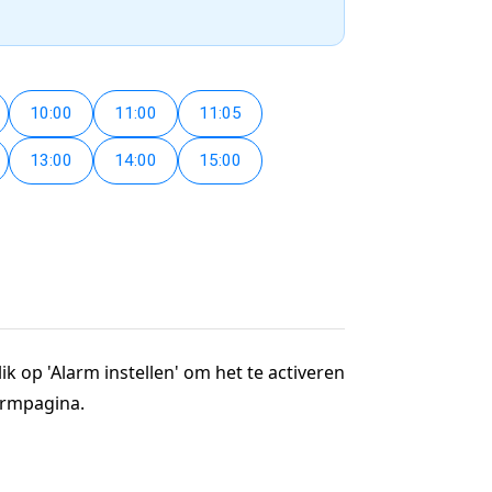
10:00
11:00
11:05
13:00
14:00
15:00
ik op 'Alarm instellen' om het te activeren
larmpagina.