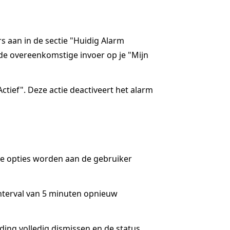
rs aan in de sectie "Huidig Alarm
de overeenkomstige invoer op je "Mijn
ctief". Deze actie deactiveert het alarm
ee opties worden aan de gebruiker
interval van 5 minuten opnieuw
lding volledig dismissen en de status