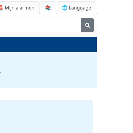
🚨
Mijn alarmen
📚
🌐 Language
r