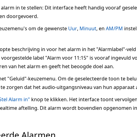
larm in te stellen: Dit interface heeft handig vooraf gesel
en doorgevoerd.
keuzemenu's om de gewenste
Uur
,
Minuut
, en
AM/PM
inste
te beschrijving in voor het alarm in het "Alarmlabel"-veld
voorgestelde label "Alarm voor 11:15" is vooraf ingevuld voo
ren van het alarm en geeft het beoogde doel aan.
het "Geluid"-keuzemenu. Om de geselecteerde toon te belui
te zorgen dat het audio-uitgangsniveau van hun apparaat a
Stel Alarm in"
knop te klikken. Het interface toont vervolge
 realtime aftelling. Dit alarm wordt bovendien opgenomen in
eerde Alarmen