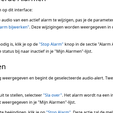
 op dit interface:
e audio van een actief alarm te wijzigen, pas je de paramete
larm bijwerken"
. Deze wijzigingen worden weergegeven in 
odig is, klik je op de
"Stop Alarm"
knop in de sectie "Alarm A
tatus bij naar inactief in je "Mijn Alarmen"-lijst.
en
 weergegeven en begint de geselecteerde audio-alert. Tw
it te stellen, selecteer
"Sla over"
. Het alarm wordt na een 
 weergegeven in je "Mijn Alarmen"-lijst.
 beëindigen, klik je op
"Stop Alarm"
. Deze actie zal de me