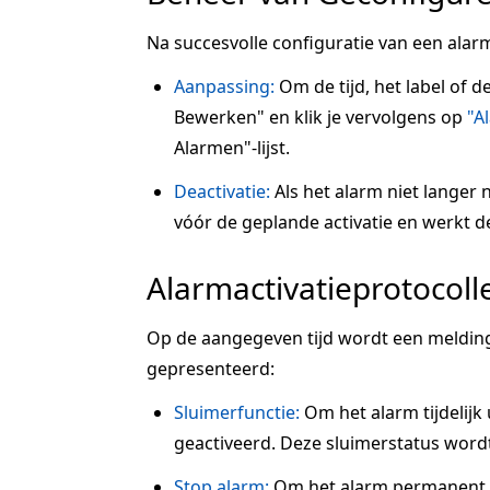
Na succesvolle configuratie van een alarm
Aanpassing:
Om de tijd, het label of d
Bewerken" en klik je vervolgens op
"A
Alarmen"-lijst.
Deactivatie:
Als het alarm niet langer n
vóór de geplande activatie en werkt de s
Alarmactivatieprotocoll
Op de aangegeven tijd wordt een melding
gepresenteerd:
Sluimerfunctie:
Om het alarm tijdelijk u
geactiveerd. Deze sluimerstatus wordt
Stop alarm:
Om het alarm permanent te