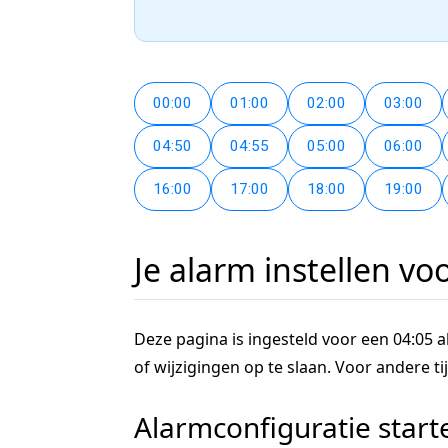
00:00
01:00
02:00
03:00
04:50
04:55
05:00
06:00
16:00
17:00
18:00
19:00
Je alarm instellen vo
Deze pagina is ingesteld voor een 04:05 al
of wijzigingen op te slaan. Voor andere 
Alarmconfiguratie start