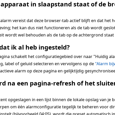
 apparaat in slaapstand staat of de br
alarm vereist dat deze browser-tab actief blijft en dat het 
ing; het kan dus niet functioneren als de tab wordt geslot
teit wordt wel behouden als de tab op de achtergrond staat 
dat ik al heb ingesteld?
pagina schakelt het configuratiegebied over naar "Huidig 
g, label of geluid selecteren en vervolgens op de
"Alarm bi
ctieve alarm op deze pagina en gelijktijdig gesynchronisee
d na een pagina-refresh of het slui
 opgeslagen in een lijst binnen de lokale opslag van je bro
rpen om één alarmconfiguratie tegelijk te beheren voor dir
 instelt (bijvoorbeeld 04:05), wordt die preset automatisch i