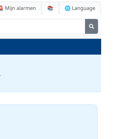
🚨
Mijn alarmen
📚
🌐 Language
r