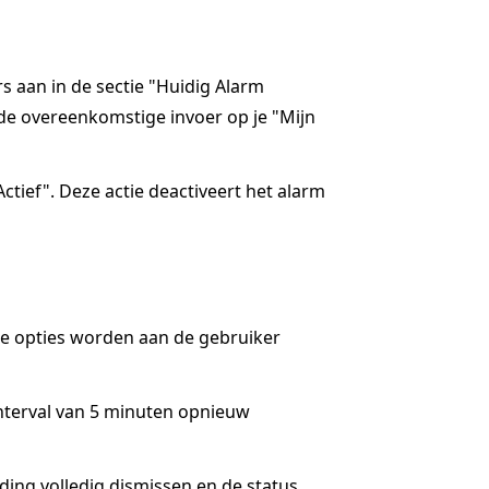
rs aan in de sectie "Huidig Alarm
de overeenkomstige invoer op je "Mijn
ctief". Deze actie deactiveert het alarm
ee opties worden aan de gebruiker
interval van 5 minuten opnieuw
lding volledig dismissen en de status