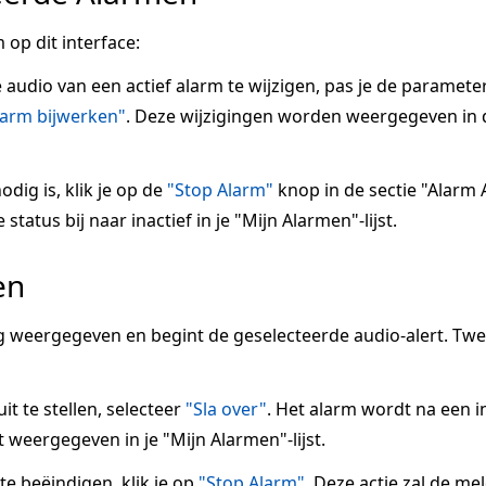
 op dit interface:
e audio van een actief alarm te wijzigen, pas je de paramete
larm bijwerken"
. Deze wijzigingen worden weergegeven in 
odig is, klik je op de
"Stop Alarm"
knop in de sectie "Alarm A
tatus bij naar inactief in je "Mijn Alarmen"-lijst.
en
 weergegeven en begint de geselecteerde audio-alert. Tw
it te stellen, selecteer
"Sla over"
. Het alarm wordt na een 
 weergegeven in je "Mijn Alarmen"-lijst.
 beëindigen, klik je op
"Stop Alarm"
. Deze actie zal de me