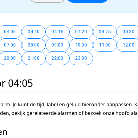
04:00
04:10
04:15
04:20
04:25
04:30
07:00
08:00
09:00
10:00
11:00
12:00
20:00
21:00
22:00
23:00
or 04:05
arm. Je kunt de tijd, label en geluid hieronder aanpassen. Kl
tijden, bekijk gerelateerde alarmen of bezoek onze hoofd a
en