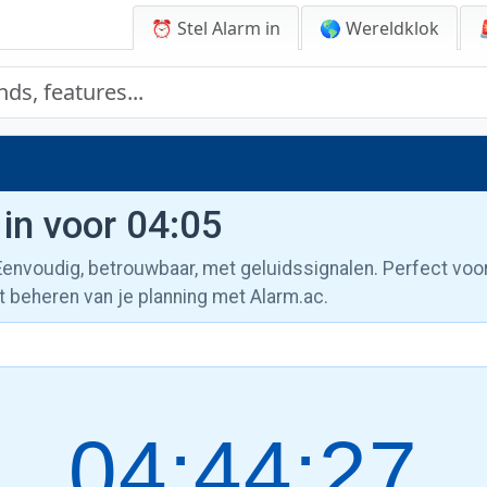
⏰ Stel Alarm in
🌎 Wereldklok
 in voor 04:05
 Eenvoudig, betrouwbaar, met geluidssignalen. Perfect voo
t beheren van je planning met Alarm.ac.
04:44:28