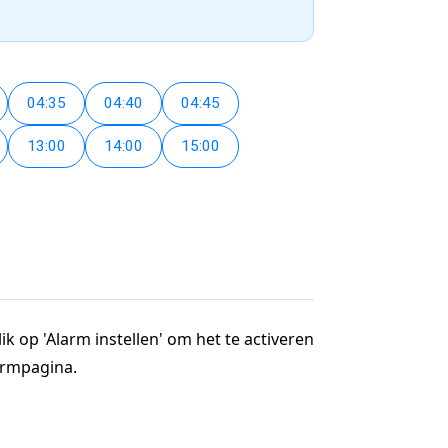
04:35
04:40
04:45
13:00
14:00
15:00
ik op 'Alarm instellen' om het te activeren
larmpagina.