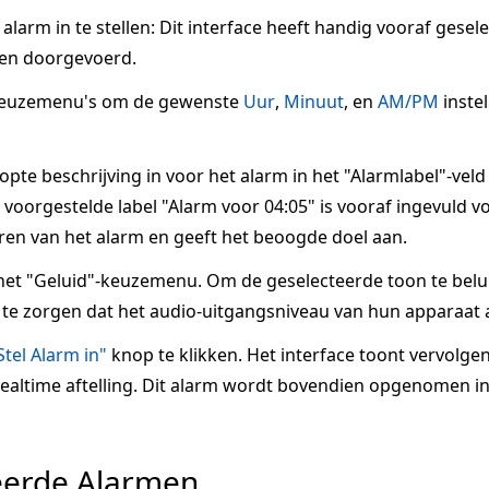
larm in te stellen: Dit interface heeft handig vooraf gesel
en doorgevoerd.
keuzemenu's om de gewenste
Uur
,
Minuut
, en
AM/PM
inste
te beschrijving in voor het alarm in het "Alarmlabel"-veld
voorgestelde label "Alarm voor 04:05" is vooraf ingevuld voo
ren van het alarm en geeft het beoogde doel aan.
het "Geluid"-keuzemenu. Om de geselecteerde toon te belui
te zorgen dat het audio-uitgangsniveau van hun apparaat a
Stel Alarm in"
knop te klikken. Het interface toont vervolge
 realtime aftelling. Dit alarm wordt bovendien opgenomen in
eerde Alarmen