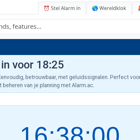
⏰ Stel Alarm in
🌎 Wereldklok
 in voor 18:25
 Eenvoudig, betrouwbaar, met geluidssignalen. Perfect voo
t beheren van je planning met Alarm.ac.
16:38:01