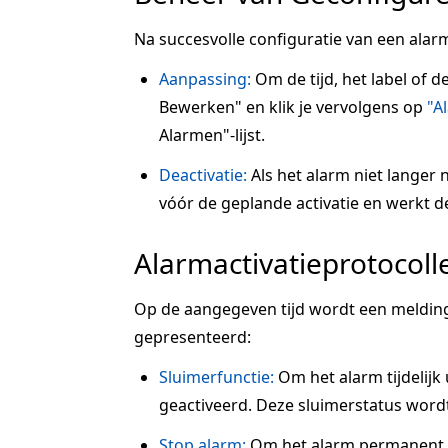
Na succesvolle configuratie van een alarm
Aanpassing:
Om de tijd, het label of d
Bewerken" en klik je vervolgens op
"A
Alarmen"-lijst.
Deactivatie:
Als het alarm niet langer n
vóór de geplande activatie en werkt de s
Alarmactivatieprotocoll
Op de aangegeven tijd wordt een melding
gepresenteerd:
Sluimerfunctie:
Om het alarm tijdelijk u
geactiveerd. Deze sluimerstatus wordt
Stop alarm:
Om het alarm permanent te