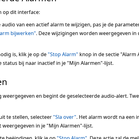
 op dit interface:
e audio van een actief alarm te wijzigen, pas je de paramete
larm bijwerken"
. Deze wijzigingen worden weergegeven in 
odig is, klik je op de
"Stop Alarm"
knop in de sectie "Alarm A
tatus bij naar inactief in je "Mijn Alarmen"-lijst.
en
 weergegeven en begint de geselecteerde audio-alert. Tw
it te stellen, selecteer
"Sla over"
. Het alarm wordt na een 
 weergegeven in je "Mijn Alarmen"-lijst.
 beëindigen, klik je op
"Stop Alarm"
. Deze actie zal de me