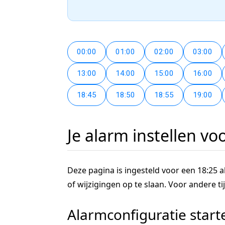
00:00
01:00
02:00
03:00
13:00
14:00
15:00
16:00
18:45
18:50
18:55
19:00
Je alarm instellen vo
Deze pagina is ingesteld voor een 18:25 al
of wijzigingen op te slaan. Voor andere 
Alarmconfiguratie start