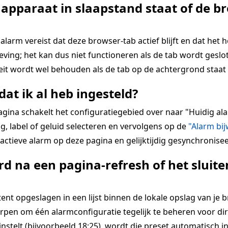
 apparaat in slaapstand staat of de br
alarm vereist dat deze browser-tab actief blijft en dat het 
ing; het kan dus niet functioneren als de tab wordt geslot
teit wordt wel behouden als de tab op de achtergrond staat 
dat ik al heb ingesteld?
pagina schakelt het configuratiegebied over naar "Huidig 
g, label of geluid selecteren en vervolgens op de
"Alarm bi
ctieve alarm op deze pagina en gelijktijdig gesynchronisee
d na een pagina-refresh of het slui
 opgeslagen in een lijst binnen de lokale opslag van je bro
rpen om één alarmconfiguratie tegelijk te beheren voor dir
 instelt (bijvoorbeeld 18:25), wordt die preset automatisch i