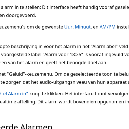
larm in te stellen: Dit interface heeft handig vooraf gesel
en doorgevoerd.
keuzemenu's om de gewenste
Uur
,
Minuut
, en
AM/PM
inste
te beschrijving in voor het alarm in het "Alarmlabel"-veld
voorgestelde label "Alarm voor 18:25" is vooraf ingevuld voo
ren van het alarm en geeft het beoogde doel aan.
het "Geluid"-keuzemenu. Om de geselecteerde toon te belui
te zorgen dat het audio-uitgangsniveau van hun apparaat a
Stel Alarm in"
knop te klikken. Het interface toont vervolge
 realtime aftelling. Dit alarm wordt bovendien opgenomen in
eerde Alarmen