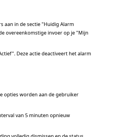
rs aan in de sectie "Huidig Alarm
de overeenkomstige invoer op je "Mijn
ctief". Deze actie deactiveert het alarm
ee opties worden aan de gebruiker
interval van 5 minuten opnieuw
lding volledig dismissen en de status