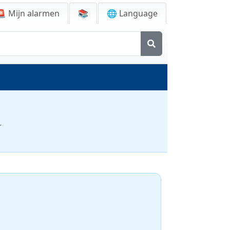
🚨
Mijn alarmen
📚
🌐 Language
r