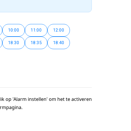
10:00
11:00
12:00
18:30
18:35
18:40
ik op 'Alarm instellen' om het te activeren
larmpagina.