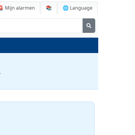
🚨
Mijn alarmen
📚
🌐 Language
r