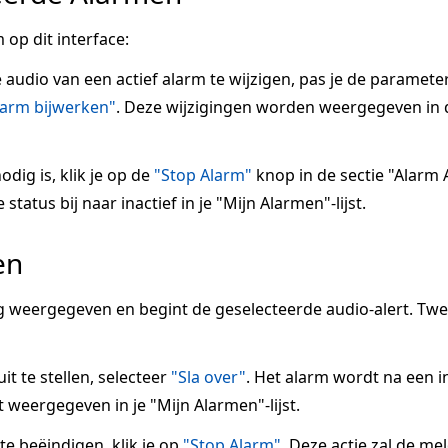
 op dit interface:
e audio van een actief alarm te wijzigen, pas je de paramete
larm bijwerken"
. Deze wijzigingen worden weergegeven in 
odig is, klik je op de
"Stop Alarm"
knop in de sectie "Alarm A
tatus bij naar inactief in je "Mijn Alarmen"-lijst.
en
 weergegeven en begint de geselecteerde audio-alert. Tw
it te stellen, selecteer
"Sla over"
. Het alarm wordt na een 
 weergegeven in je "Mijn Alarmen"-lijst.
 beëindigen, klik je op
"Stop Alarm"
. Deze actie zal de me