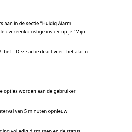
rs aan in de sectie "Huidig Alarm
de overeenkomstige invoer op je "Mijn
ctief". Deze actie deactiveert het alarm
ee opties worden aan de gebruiker
interval van 5 minuten opnieuw
lding volledig dismissen en de status