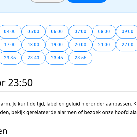
04:00
05:00
06:00
07:00
08:00
09:00
17:00
18:00
19:00
20:00
21:00
22:00
23:35
23:40
23:45
23:55
or 23:50
arm. Je kunt de tijd, label en geluid hieronder aanpassen. Kl
tijden, bekijk gerelateerde alarmen of bezoek onze hoofd a
en