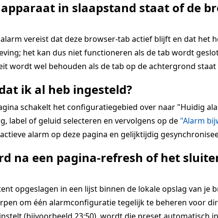
 apparaat in slaapstand staat of de br
alarm vereist dat deze browser-tab actief blijft en dat het 
ing; het kan dus niet functioneren als de tab wordt geslot
teit wordt wel behouden als de tab op de achtergrond staat 
dat ik al heb ingesteld?
pagina schakelt het configuratiegebied over naar "Huidig 
g, label of geluid selecteren en vervolgens op de
"Alarm bi
ctieve alarm op deze pagina en gelijktijdig gesynchronisee
d na een pagina-refresh of het slui
 opgeslagen in een lijst binnen de lokale opslag van je bro
rpen om één alarmconfiguratie tegelijk te beheren voor dir
 instelt (bijvoorbeeld 23:50), wordt die preset automatisch i