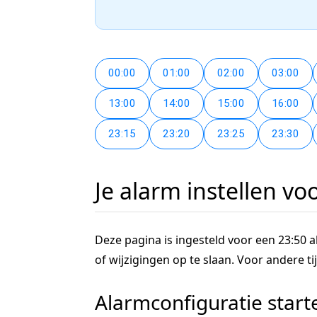
00:00
01:00
02:00
03:00
13:00
14:00
15:00
16:00
23:15
23:20
23:25
23:30
Je alarm instellen vo
Deze pagina is ingesteld voor een 23:50 al
of wijzigingen op te slaan. Voor andere 
Alarmconfiguratie start