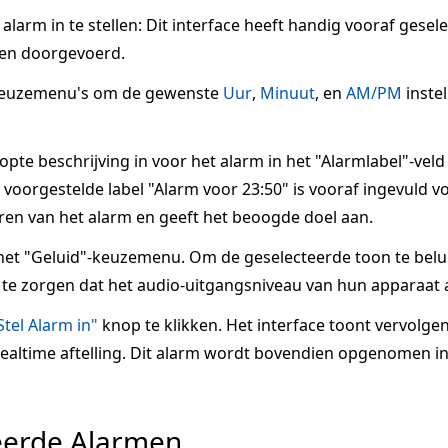
larm in te stellen: Dit interface heeft handig vooraf gesel
en doorgevoerd.
keuzemenu's om de gewenste
Uur
,
Minuut
, en
AM/PM
inste
te beschrijving in voor het alarm in het "Alarmlabel"-veld
voorgestelde label "Alarm voor 23:50" is vooraf ingevuld voo
ren van het alarm en geeft het beoogde doel aan.
het "Geluid"-keuzemenu. Om de geselecteerde toon te belui
te zorgen dat het audio-uitgangsniveau van hun apparaat a
Stel Alarm in"
knop te klikken. Het interface toont vervolge
 realtime aftelling. Dit alarm wordt bovendien opgenomen in
eerde Alarmen