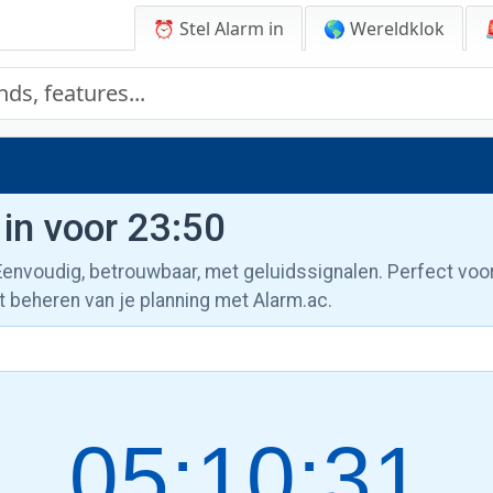
⏰ Stel Alarm in
🌎 Wereldklok
 in voor 23:50
 Eenvoudig, betrouwbaar, met geluidssignalen. Perfect voo
t beheren van je planning met Alarm.ac.
05:10:32