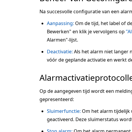
Na succesvolle configuratie van een alarm
Aanpassing:
Om de tijd, het label of d
Bewerken" en klik je vervolgens op
"A
Alarmen"-lijst.
Deactivatie:
Als het alarm niet langer n
vóór de geplande activatie en werkt de s
Alarmactivatieprotocoll
Op de aangegeven tijd wordt een melding
gepresenteerd:
Sluimerfunctie:
Om het alarm tijdelijk u
geactiveerd. Deze sluimerstatus wordt
Stop alarm:
Om het alarm permanent te