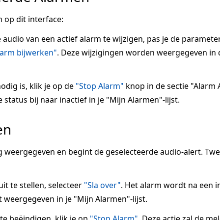
 op dit interface:
e audio van een actief alarm te wijzigen, pas je de paramete
larm bijwerken"
. Deze wijzigingen worden weergegeven in 
odig is, klik je op de
"Stop Alarm"
knop in de sectie "Alarm A
tatus bij naar inactief in je "Mijn Alarmen"-lijst.
en
 weergegeven en begint de geselecteerde audio-alert. Tw
it te stellen, selecteer
"Sla over"
. Het alarm wordt na een 
 weergegeven in je "Mijn Alarmen"-lijst.
 beëindigen, klik je op
"Stop Alarm"
. Deze actie zal de me