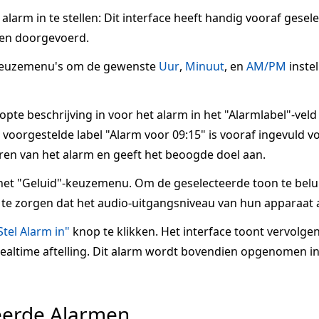
larm in te stellen: Dit interface heeft handig vooraf gesel
en doorgevoerd.
keuzemenu's om de gewenste
Uur
,
Minuut
, en
AM/PM
inste
te beschrijving in voor het alarm in het "Alarmlabel"-veld
voorgestelde label "Alarm voor 09:15" is vooraf ingevuld voo
ren van het alarm en geeft het beoogde doel aan.
het "Geluid"-keuzemenu. Om de geselecteerde toon te belui
te zorgen dat het audio-uitgangsniveau van hun apparaat a
Stel Alarm in"
knop te klikken. Het interface toont vervolge
 realtime aftelling. Dit alarm wordt bovendien opgenomen in
eerde Alarmen