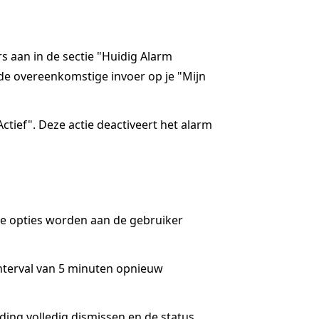
rs aan in de sectie "Huidig Alarm
de overeenkomstige invoer op je "Mijn
ctief". Deze actie deactiveert het alarm
ee opties worden aan de gebruiker
interval van 5 minuten opnieuw
lding volledig dismissen en de status