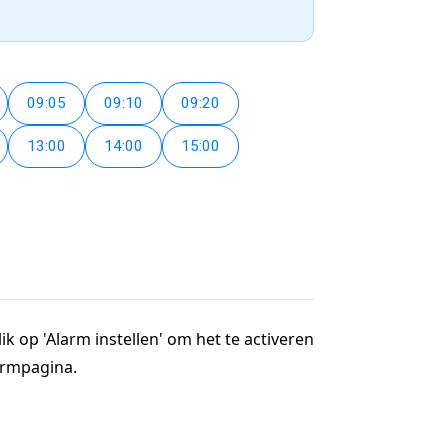
09:05
09:10
09:20
13:00
14:00
15:00
ik op 'Alarm instellen' om het te activeren
larmpagina.