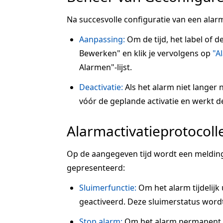
Na succesvolle configuratie van een alarm
Aanpassing:
Om de tijd, het label of d
Bewerken" en klik je vervolgens op
"A
Alarmen"-lijst.
Deactivatie:
Als het alarm niet langer n
vóór de geplande activatie en werkt de s
Alarmactivatieprotocoll
Op de aangegeven tijd wordt een melding
gepresenteerd:
Sluimerfunctie:
Om het alarm tijdelijk u
geactiveerd. Deze sluimerstatus wordt
Stop alarm:
Om het alarm permanent te