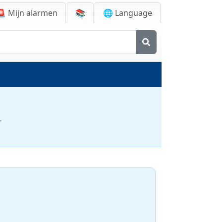
🚨
Mijn alarmen
📚
🌐 Language
r