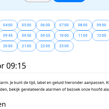
04:00
05:00
06:00
07:00
08:00
09:00
09:45
09:50
09:55
10:00
11:00
12:00
20:00
21:00
22:00
23:00
or 09:15
arm. Je kunt de tijd, label en geluid hieronder aanpassen. Kl
tijden, bekijk gerelateerde alarmen of bezoek onze hoofd a
en