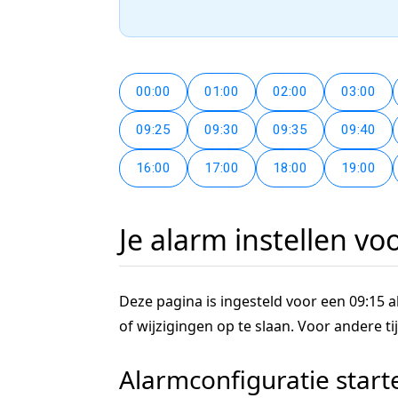
00:00
01:00
02:00
03:00
09:25
09:30
09:35
09:40
16:00
17:00
18:00
19:00
Je alarm instellen vo
Deze pagina is ingesteld voor een 09:15 al
of wijzigingen op te slaan. Voor andere 
Alarmconfiguratie start