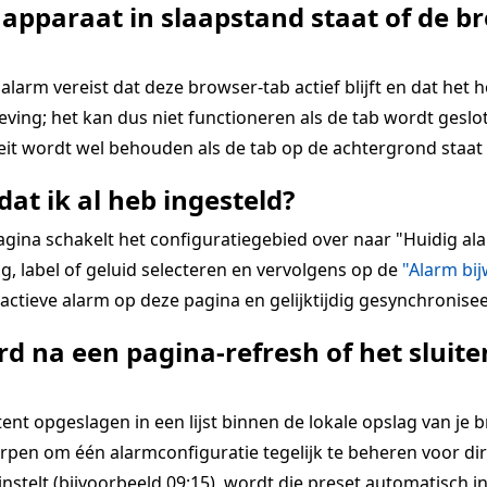
 apparaat in slaapstand staat of de br
alarm vereist dat deze browser-tab actief blijft en dat het 
ing; het kan dus niet functioneren als de tab wordt geslot
teit wordt wel behouden als de tab op de achtergrond staat 
dat ik al heb ingesteld?
pagina schakelt het configuratiegebied over naar "Huidig 
g, label of geluid selecteren en vervolgens op de
"Alarm bi
ctieve alarm op deze pagina en gelijktijdig gesynchronisee
d na een pagina-refresh of het slui
 opgeslagen in een lijst binnen de lokale opslag van je bro
rpen om één alarmconfiguratie tegelijk te beheren voor dir
 instelt (bijvoorbeeld 09:15), wordt die preset automatisch i