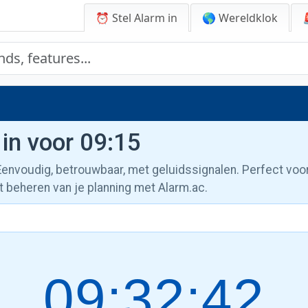
⏰ Stel Alarm in
🌎 Wereldklok
 in voor 09:15
 Eenvoudig, betrouwbaar, met geluidssignalen. Perfect voo
t beheren van je planning met Alarm.ac.
09:32:43