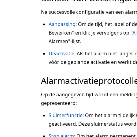
Na succesvolle configuratie van een alarm
Aanpassing:
Om de tijd, het label of d
Bewerken" en klik je vervolgens op
"A
Alarmen"-lijst.
Deactivatie:
Als het alarm niet langer n
vóór de geplande activatie en werkt de s
Alarmactivatieprotocoll
Op de aangegeven tijd wordt een melding
gepresenteerd:
Sluimerfunctie:
Om het alarm tijdelijk u
geactiveerd. Deze sluimerstatus wordt
Stop alarm:
Om het alarm permanent te