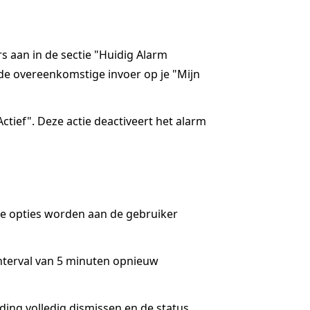
rs aan in de sectie "Huidig Alarm
de overeenkomstige invoer op je "Mijn
ctief". Deze actie deactiveert het alarm
ee opties worden aan de gebruiker
interval van 5 minuten opnieuw
lding volledig dismissen en de status