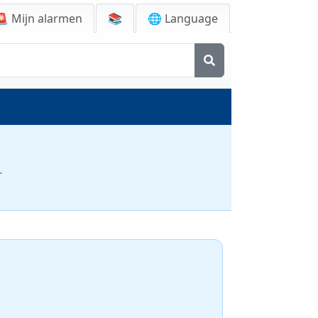
🚨
Mijn alarmen
📚
🌐 Language
r