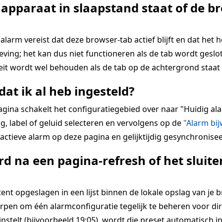
 apparaat in slaapstand staat of de br
alarm vereist dat deze browser-tab actief blijft en dat het 
ing; het kan dus niet functioneren als de tab wordt geslot
teit wordt wel behouden als de tab op de achtergrond staat 
dat ik al heb ingesteld?
pagina schakelt het configuratiegebied over naar "Huidig 
g, label of geluid selecteren en vervolgens op de
"Alarm bi
ctieve alarm op deze pagina en gelijktijdig gesynchronisee
d na een pagina-refresh of het slui
 opgeslagen in een lijst binnen de lokale opslag van je bro
rpen om één alarmconfiguratie tegelijk te beheren voor dir
 instelt (bijvoorbeeld 19:05), wordt die preset automatisch i