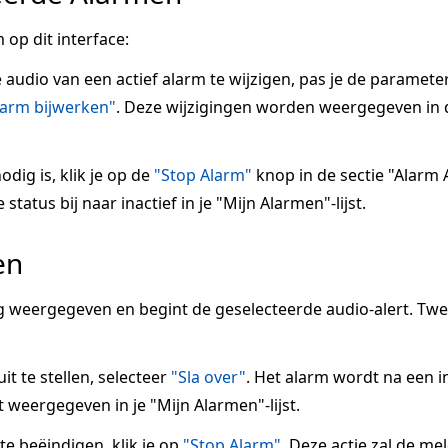
 op dit interface:
e audio van een actief alarm te wijzigen, pas je de paramete
larm bijwerken"
. Deze wijzigingen worden weergegeven in 
odig is, klik je op de
"Stop Alarm"
knop in de sectie "Alarm A
tatus bij naar inactief in je "Mijn Alarmen"-lijst.
en
 weergegeven en begint de geselecteerde audio-alert. Tw
it te stellen, selecteer
"Sla over"
. Het alarm wordt na een 
 weergegeven in je "Mijn Alarmen"-lijst.
 beëindigen, klik je op
"Stop Alarm"
. Deze actie zal de me