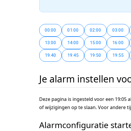
00:00
01:00
02:00
03:00
13:00
14:00
15:00
16:00
19:40
19:45
19:50
19:55
Je alarm instellen vo
Deze pagina is ingesteld voor een 19:05 al
of wijzigingen op te slaan. Voor andere 
Alarmconfiguratie start