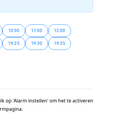
10:00
11:00
12:00
19:25
19:30
19:35
ik op 'Alarm instellen' om het te activeren
larmpagina.