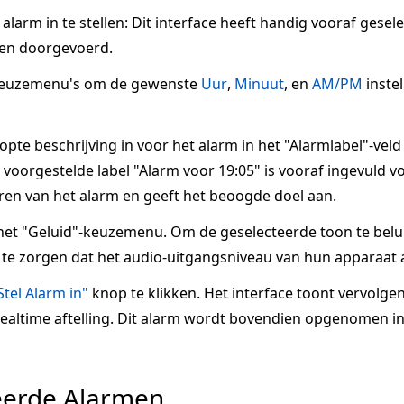
larm in te stellen: Dit interface heeft handig vooraf gesel
en doorgevoerd.
keuzemenu's om de gewenste
Uur
,
Minuut
, en
AM/PM
inste
te beschrijving in voor het alarm in het "Alarmlabel"-veld
voorgestelde label "Alarm voor 19:05" is vooraf ingevuld voo
ren van het alarm en geeft het beoogde doel aan.
het "Geluid"-keuzemenu. Om de geselecteerde toon te belui
te zorgen dat het audio-uitgangsniveau van hun apparaat a
Stel Alarm in"
knop te klikken. Het interface toont vervolge
 realtime aftelling. Dit alarm wordt bovendien opgenomen in
eerde Alarmen