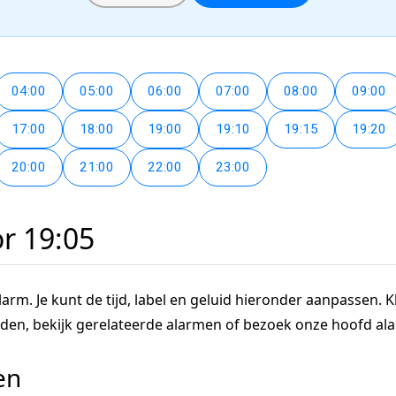
04:00
05:00
06:00
07:00
08:00
09:00
17:00
18:00
19:00
19:10
19:15
19:20
20:00
21:00
22:00
23:00
or 19:05
arm. Je kunt de tijd, label en geluid hieronder aanpassen. Kl
tijden, bekijk gerelateerde alarmen of bezoek onze hoofd a
en