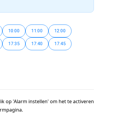
10:00
11:00
12:00
17:35
17:40
17:45
ik op 'Alarm instellen' om het te activeren
larmpagina.