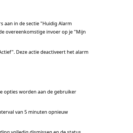
rs aan in de sectie "Huidig Alarm
de overeenkomstige invoer op je "Mijn
ctief". Deze actie deactiveert het alarm
ee opties worden aan de gebruiker
interval van 5 minuten opnieuw
lding volledig dismissen en de status