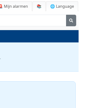
🚨
Mijn alarmen
📚
🌐 Language
r