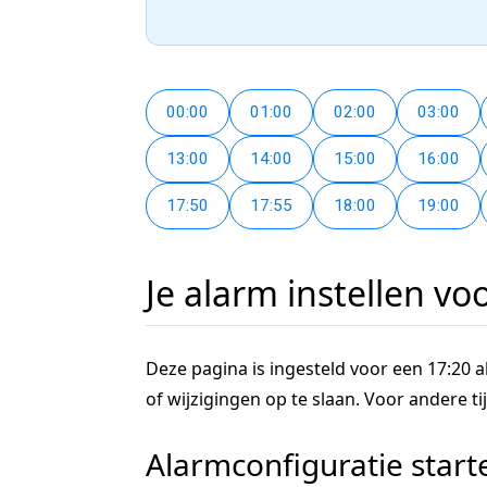
00:00
01:00
02:00
03:00
13:00
14:00
15:00
16:00
17:50
17:55
18:00
19:00
Je alarm instellen vo
Deze pagina is ingesteld voor een 17:20 al
of wijzigingen op te slaan. Voor andere 
Alarmconfiguratie start