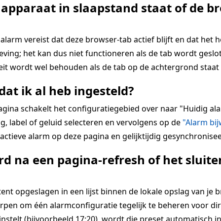
 apparaat in slaapstand staat of de br
alarm vereist dat deze browser-tab actief blijft en dat het 
ing; het kan dus niet functioneren als de tab wordt geslot
teit wordt wel behouden als de tab op de achtergrond staat 
dat ik al heb ingesteld?
pagina schakelt het configuratiegebied over naar "Huidig 
g, label of geluid selecteren en vervolgens op de
"Alarm bi
ctieve alarm op deze pagina en gelijktijdig gesynchronisee
d na een pagina-refresh of het slui
 opgeslagen in een lijst binnen de lokale opslag van je bro
rpen om één alarmconfiguratie tegelijk te beheren voor dir
 instelt (bijvoorbeeld 17:20), wordt die preset automatisch i