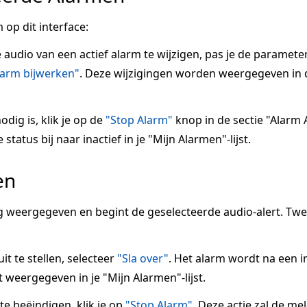
 op dit interface:
e audio van een actief alarm te wijzigen, pas je de paramete
larm bijwerken"
. Deze wijzigingen worden weergegeven in 
odig is, klik je op de
"Stop Alarm"
knop in de sectie "Alarm A
tatus bij naar inactief in je "Mijn Alarmen"-lijst.
en
 weergegeven en begint de geselecteerde audio-alert. Tw
it te stellen, selecteer
"Sla over"
. Het alarm wordt na een 
 weergegeven in je "Mijn Alarmen"-lijst.
 beëindigen, klik je op
"Stop Alarm"
. Deze actie zal de me