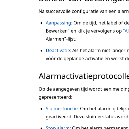
Na succesvolle configuratie van een alarm
Aanpassing:
Om de tijd, het label of d
Bewerken" en klik je vervolgens op
"A
Alarmen"-lijst.
Deactivatie:
Als het alarm niet langer n
vóór de geplande activatie en werkt de s
Alarmactivatieprotocoll
Op de aangegeven tijd wordt een melding
gepresenteerd:
Sluimerfunctie:
Om het alarm tijdelijk u
geactiveerd. Deze sluimerstatus wordt
Stop alarm:
Om het alarm permanent te