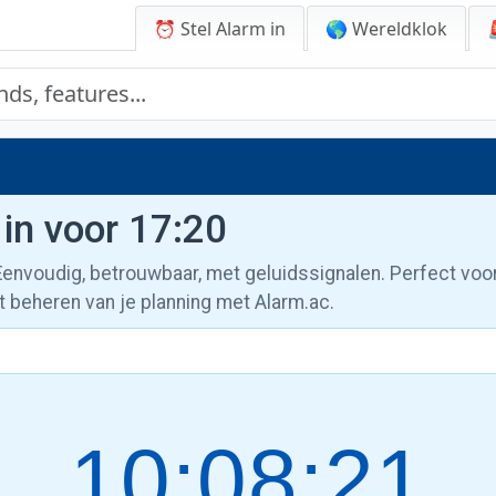
⏰ Stel Alarm in
🌎 Wereldklok
 in voor 17:20
 Eenvoudig, betrouwbaar, met geluidssignalen. Perfect voo
t beheren van je planning met Alarm.ac.
10:08:22