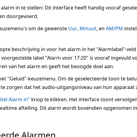
larm in te stellen: Dit interface heeft handig vooraf gesel
en doorgevoerd.
keuzemenu's om de gewenste
Uur
,
Minuut
, en
AM/PM
inste
te beschrijving in voor het alarm in het "Alarmlabel"-veld
voorgestelde label "Alarm voor 17:20" is vooraf ingevuld voo
ren van het alarm en geeft het beoogde doel aan.
het "Geluid"-keuzemenu. Om de geselecteerde toon te belui
te zorgen dat het audio-uitgangsniveau van hun apparaat a
Stel Alarm in"
knop te klikken. Het interface toont vervolge
 realtime aftelling. Dit alarm wordt bovendien opgenomen in
eerde Alarmen