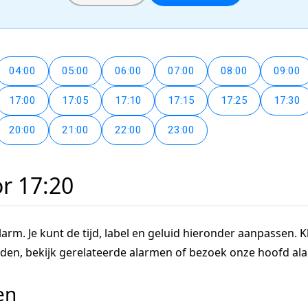
04:00
05:00
06:00
07:00
08:00
09:00
17:00
17:05
17:10
17:15
17:25
17:30
20:00
21:00
22:00
23:00
or 17:20
arm. Je kunt de tijd, label en geluid hieronder aanpassen. Kl
tijden, bekijk gerelateerde alarmen of bezoek onze hoofd a
en